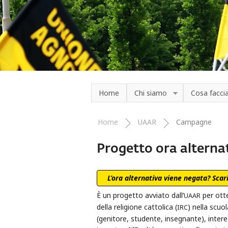
Salta al contenuto principale
Home
Chi siamo
Cosa facc
Home
UAAR
Campagne
Tu sei qui
Progetto ora alterna
L’ora alternativa viene negata? Scar
È un progetto avviato dall’
per otte
UAAR
della religione cattolica (
) nella scuo
IRC
(genitore, studente, insegnante), interes