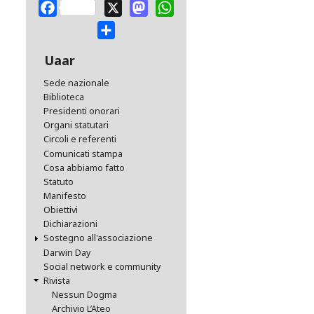
Facebook
X
Mastodon
WhatsApp
Share
Uaar
Sede nazionale
Biblioteca
Presidenti onorari
Organi statutari
Circoli e referenti
Comunicati stampa
Cosa abbiamo fatto
Statuto
Manifesto
Obiettivi
Dichiarazioni
Sostegno all'associazione
Darwin Day
Social network e community
Rivista
Nessun Dogma
Archivio L’Ateo