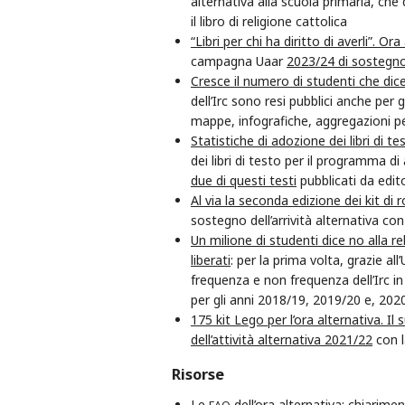
alternativa alla scuola primaria, ch
il libro di religione cattolica
“Libri per chi ha diritto di averli”. Ora
campagna Uaar
2023/24 di sostegno 
Cresce il numero di studenti che dice
dell’Irc sono resi pubblici anche per
mappe, infografiche, aggregazioni per
Statistiche di adozione dei libri di test
dei libri di testo per il programma di 
due di questi testi
pubblicati da edito
Al via la seconda edizione dei kit di ro
sostegno dell’arrività alternativa con
Un milione di studenti dice no alla rel
liberati
: per la prima volta, grazie a
frequenza e non frequenza dell’Irc i
per gli anni 2018/19, 2019/20 e, 202
175 kit Lego per l’ora alternativa. Il s
dell’attività alternativa 2021/22
con l
Risorse
Le
dell’ora alternativa
: chiarimen