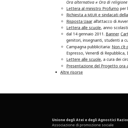
Ora alternativa ≠ Ora di religione
Lettera al ministro Profumo
per l
Richiesta a
e sindacati dell
MIUR
Risposta Uaar
all’attacco di Avve
Lettera alle scuole
, anno scolas
dal 14 gennaio 2011.
Banner
.
Cart
genitori, insegnanti, studenti a cu
Campagna pubblicitaria:
Non c’è p
Espresso, Venerdì di Repubblica, 
Lettere alle scuole
, a cura dei cir
Presentazione del Progetto ora a
Altre risorse
Unione degli Atei e degli Agnostici Razio
Associazione di promozione sociale