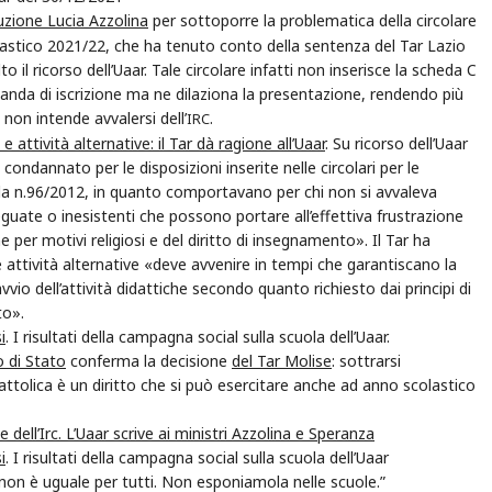
truzione Lucia Azzolina
per sottoporre la problematica della circolare
scolastico 2021/22, che ha tenuto conto della sentenza del Tar Lazio
 il ricorso dell’Uaar. Tale circolare infatti non inserisce la scheda C
nda di iscrizione ma ne dilaziona la presentazione, rendendo più
 non intende avvalersi dell’
.
IRC
attività alternative: il Tar dà ragione all’Uaar
. Su ricorso dell’Uaar
o condannato per le disposizioni inserite nelle circolari per le
dalla n.96/2012, in quanto comportavano per chi non si avvaleva
eguate o inesistenti che possono portare all’effettiva frustrazione
e per motivi religiosi e del diritto di insegnamento». Il Tar ha
lle attività alternative «deve avvenire in tempi che garantiscano la
io dell’attività didattiche secondo quanto richiesto dai principi di
to».
i
. I risultati della campagna social sulla scuola dell’Uaar.
 di Stato
conferma la decisione
del Tar Molise
: sottrarsi
cattolica è un diritto che si può esercitare anche ad anno scolastico
ale dell’Irc. L’Uaar scrive ai ministri Azzolina e Speranza
i
. I risultati della campagna social sulla scuola dell’Uaar
 non è uguale per tutti. Non esponiamola nelle scuole.”