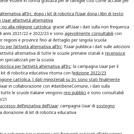
e deve essere in forma gratuita per le famiglie così come accade per
 alternativa all’Irc: dopo i kit di robotica l’Uaar dona i libri di testo
:
Uaar all’attività alternativa
 no alla religione cattolica
: grazie all’Uaar i dati sulla non frequenza
 gli anni 2021/22 e 2022/23 e sono
agevolmente consultabili
con
 regioni e province fino al dettaglio per singola scuola
o per l’attività alternativa all’Irc
: l’Uaar pubblica i dati sulle adozioni
attività alternativa di tutte le scuole primarie statali e
recensisce
ri specializzati per la scuola
botica per l’attività alternativa all’Irc
: la campagna Uaar per il
 kit di robotica educativa ritorna con l’
edizione 2022/23
igione cattolica. I dati ministeriali su Irc sono stati finalmente
ll’Uaar in collaborazione con #datiBeneComune, i dati sulla
n tutte le scuole italiane vengono
resi pubblici
e sono consultabili
0/21
uccesso dell’iniziativa dell’Uaar
: campagna Uaar di
sostegno
a donazione di kit di robotica educativa
ti e soluzioni per superare i più frequenti ostacoli all’attivazione