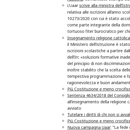
aar
scrive alla ministra dell’Is
L’U
relativa alle iscrizioni all’anno 
10273/2020 con cui è stato accolto
come parte integrante della doma
tortuoso l’iter burocratico per chi
Insegnamento religione cattolica e 
il Ministero dell’istruzione è stat
iscrizioni scolastiche a partire 
dell’Irc «soluzioni formative inad
del principio di non discriminazion
inoltre stabilito che la scelta de
tempestiva programmazione e l’avv
ragionevolezza e buon andamen
Più Costituzione e meno crocifiss
Sentenza 4634/2018 del Consiglio
all’insegnamento della religione 
avviato
Tutelare i diritti di chi non si avv
Più Costituzione e meno crocifiss
Nuova campagna Uaar
: “La fede