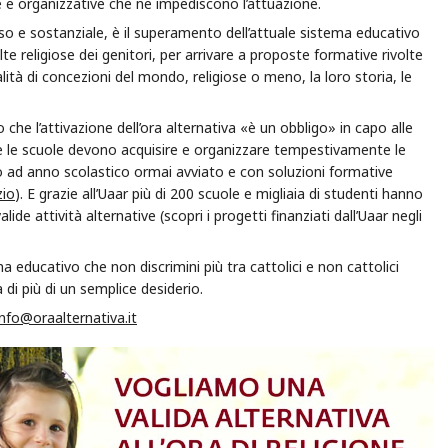
ie e organizzative che ne impediscono l’attuazione.
oso e sostanziale, è il superamento dell’attuale sistema educativo
elte religiose dei genitori, per arrivare a proposte formative rivolte
lità di concezioni del mondo, religiose o meno, la loro storia, le
io che l’attivazione dell’ora alternativa «è un obbligo» in capo alle
e le scuole devono acquisire e organizzare tempestivamente le
zio ad anno scolastico ormai avviato e con soluzioni formative
zio
). E grazie all’Uaar più di 200 scuole e migliaia di studenti hanno
e attività alternative (scopri i progetti finanziati dall’Uaar negli
 educativo che non discrimini più tra cattolici e non cattolici
di più di un semplice desiderio.
info@oraalternativa.it