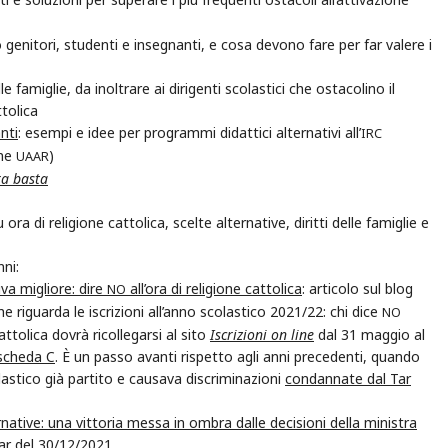
no genitori, studenti e insegnanti, e cosa devono fare per far valere i
e famiglie, da inoltrare ai dirigenti scolastici che ostacolino il
ttolica
nti
: esempi e idee per programmi didattici alternativi all’
IRC
ime
)
UAAR
ra basta
ora di religione cattolica, scelte alternative, diritti delle famiglie e
nni:
va migliore: dire
all’ora di religione cattolica
: articolo sul blog
NO
e riguarda le iscrizioni all’anno scolastico 2021/22: chi dice
NO
attolica dovrà ricollegarsi al sito
Iscrizioni on line
dal 31 maggio al
scheda C
. È un passo avanti rispetto agli anni precedenti, quando
lastico già partito e causava discriminazioni
condannate dal Tar
ernative: una vittoria messa in ombra dalle decisioni della ministra
r del 30/12/2021