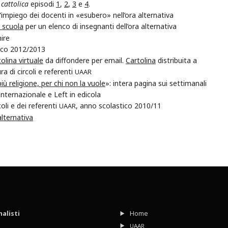
 cattolica
episodi
1
,
2
,
3
e
4
.
’impiego dei docenti in «esubero» nell’ora alternativa
a scuola
per un elenco di insegnanti dell’ora alternativa
nire
tico 2012/2013
olina virtuale
da diffondere per email.
Cartolina
distribuita a
ra di circoli e referenti
UAAR
iù religione, per chi non la vuole
»: intera pagina sui settimanali
Internazionale e Left in edicola
coli e dei referenti
, anno scolastico 2010/11
UAAR
lternativa
nalisti
Home
UAAR