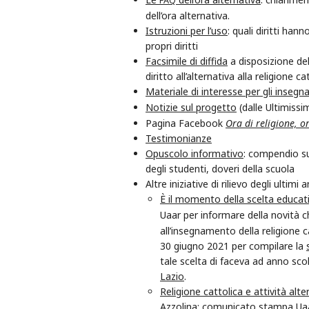
FAQ
dell’ora alternativa.
Istruzioni per l’uso
: quali diritti han
propri diritti
Facsimile di diffida
a disposizione dell
diritto all’alternativa alla religione ca
Materiale di interesse per gli insegna
Notizie sul progetto
(dalle Ultimiss
Pagina Facebook
Ora di religione, o
Testimonianze
Opuscolo informativo
: compendio su 
degli studenti, doveri della scuola
Altre iniziative di rilievo degli ultimi a
È il momento della scelta educati
Uaar per informare della novità ch
all’insegnamento della religione c
30 giugno 2021 per compilare la
tale scelta di faceva ad anno sco
Lazio
.
Religione cattolica e attività alt
Azzolina
: comunicato stampa Uaa