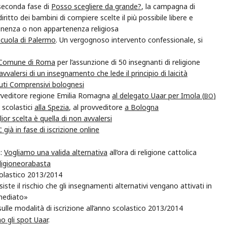
 seconda fase di
Posso scegliere da grande?
, la campagna di
ritto dei bambini di compiere scelte il più possibile libere e
enenza o non appartenenza religiosa
 scuola di Palermo
. Un vergognoso intervento confessionale, si
il Comune di Roma
per l’assunzione di 50 insegnanti di religione
vvalersi di un insegnamento che lede il principio di laicità
ituti Comprensivi bolognesi
rovveditore regione Emilia Romagna
al delegato Uaar per Imola (
)
BO
i scolastici
alla Spezia
, al provveditore
a Bologna
ior scelta è quella di non avvalersi
già in fase di iscrizione online
C
a:
Vogliamo una valida alternativa
all’ora di religione cattolica
ligioneorabasta
colastico 2013/2014
esiste il rischio che gli insegnamenti alternativi vengano attivati in
mmediato»
ulle modalità di iscrizione all’anno scolastico 2013/2014
no gli spot Uaar
.