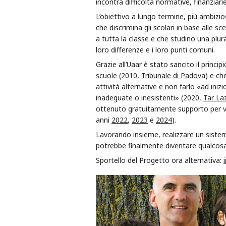
incontra difficoltà normative, finanziar
L’obiettivo a lungo termine, più ambizi
che discrimina gli scolari in base alle sc
a tutta la classe e che studino una plura
loro differenze e i loro punti comuni.
Grazie all’Uaar è stato sancito il princip
scuole (2010,
Tribunale di Padova
) e ch
attività alternative e non farlo «ad ini
inadeguate o inesistenti» (2020,
Tar La
ottenuto gratuitamente supporto per valid
anni
2022
,
2023
e
2024
).
Lavorando insieme, realizzare un sistema
potrebbe finalmente diventare qualcosa 
Sportello del Progetto ora alternativa: