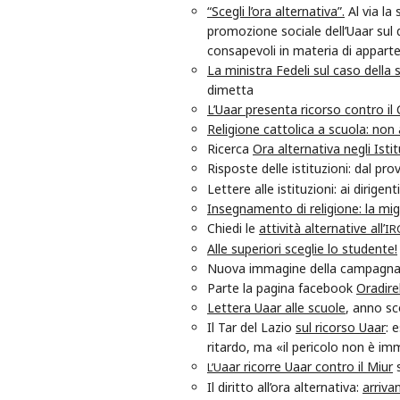
“Scegli l’ora alternativa”.
Al via la
promozione sociale dell’Uaar sul di
consapevoli in materia di appart
La ministra Fedeli sul caso della
dimetta
L’Uaar presenta ricorso contro 
Religione cattolica a scuola: non a
Ricerca
Ora alternativa negli Ist
Risposte delle istituzioni: dal p
Lettere alle istituzioni: ai dirigent
Insegnamento di religione: la migl
Chiedi le
attività alternative all’
IR
Alle superiori sceglie lo studente!
Nuova immagine della campagn
Parte la pagina facebook
Oradire
Lettera Uaar alle scuole
, anno s
Il Tar del Lazio
sul ricorso Uaar
: 
ritardo, ma «il pericolo non è i
aar ricorre Uaar contro il Miur
s
L’U
Il diritto all’ora alternativa:
arriva