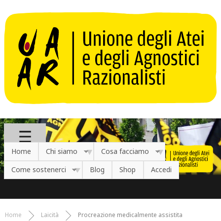
Salta al contenuto principale
Home
Chi siamo
Cosa facciamo
Come sostenerci
Blog
Shop
Accedi
Home
Laicità
Procreazione medicalmente assistita
Tu sei qui