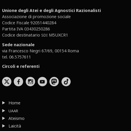
Unione degli Atei e degli Agnostici Razionalisti
Associazione di promozione sociale
Codice Fiscale 92051440284
Partita IVA 03430250286
Codice destinatario
M5UXCR1
SDI
Sede nazionale
via Francesco Negri 67/69, 00154 Roma
tel. 06.5757611
Circoli e referenti
b
x
r
Home
UAAR
Ateismo
Laicità