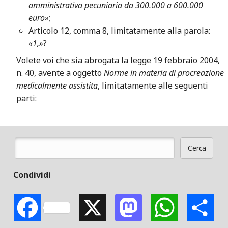
amministrativa pecuniaria da 300.000 a 600.000
euro»
;
Articolo 12, comma 8, limitatamente alla parola:
«1,»
?
Volete voi che sia abrogata la legge 19 febbraio 2004,
n. 40, avente a oggetto
Norme in materia di procreazione
medicalmente assistita
, limitatamente alle seguenti
parti:
Cerca
Form di ricerca
Condividi
Facebook
X
Mastodon
Whats
S