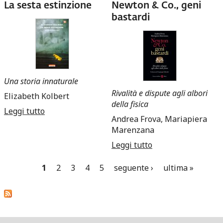
La sesta estinzione
Newton & Co., geni
bastardi
Una storia innaturale
Rivalità e dispute agli albori
Elizabeth Kolbert
della fisica
Leggi tutto
su La sesta estinzione
Andrea Frova, Mariapiera
Marenzana
Leggi tutto
su Newton & Co.,
geni bastardi
1
2
3
4
5
seguente ›
ultima »