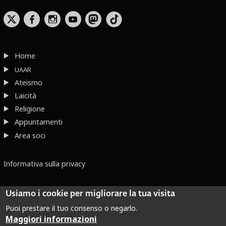
b
x
r
Home
UAAR
Ateismo
Laicità
Religione
Appuntamenti
Area soci
Informativa sulla privacy
Usiamo i cookie per migliorare la tua visita
Puoi prestare il tuo consenso o negarlo.
Maggiori informazioni
Dove non indicato altrimenti quest’opera è distribuita con Licenza