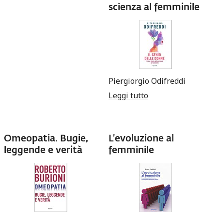
scienza al femminile
Piergiorgio Odifreddi
Leggi tutto
su Il genio delle
donne. Breve
storia della
scienza al
femminile
Omeopatia. Bugie,
L’evoluzione al
leggende e verità
femminile