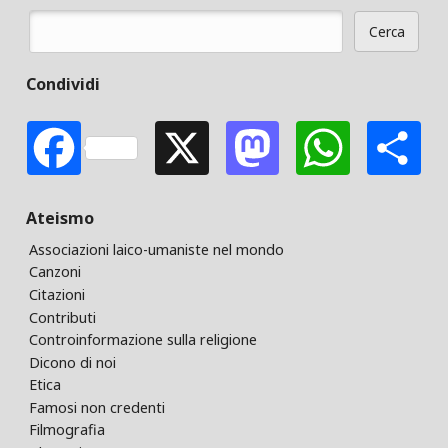
Cerca
Form di ricerca
Condividi
Facebook
X
Mastodon
Whats
S
Ateismo
Associazioni laico-umaniste nel mondo
Canzoni
Citazioni
Contributi
Controinformazione sulla religione
Dicono di noi
Etica
Famosi non credenti
Filmografia