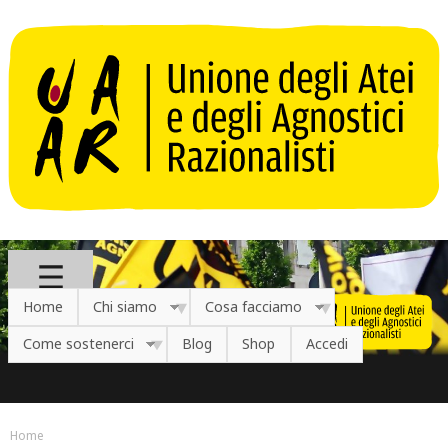
Salta al contenuto principale
Home
Chi siamo
Cosa facciamo
Come sostenerci
Blog
Shop
Accedi
Home
Tu sei qui