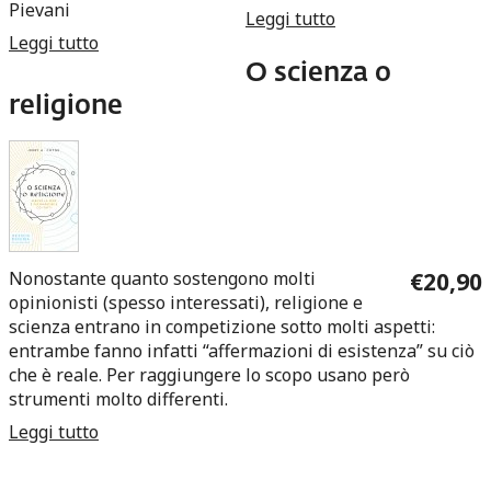
Pievani
Leggi tutto
su I nemici della
Leggi tutto
su Perché siamo parenti delle galline?
scienza
O scienza o
religione
Nonostante quanto sostengono molti
€20,90
opinionisti (spesso interessati), religione e
scienza entrano in competizione sotto molti aspetti:
entrambe fanno infatti “affermazioni di esistenza” su ciò
che è reale. Per raggiungere lo scopo usano però
strumenti molto differenti.
Leggi tutto
su O scienza o religione
Pagine