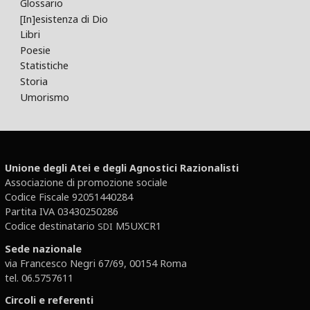
Glossario
[In]esistenza di Dio
Libri
Poesie
Statistiche
Storia
Umorismo
Unione degli Atei e degli Agnostici Razionalisti
Associazione di promozione sociale
Codice Fiscale 92051440284
Partita IVA 03430250286
Codice destinatario
M5UXCR1
SDI
Sede nazionale
via Francesco Negri 67/69, 00154 Roma
tel. 06.5757611
Circoli e referenti