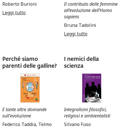
Roberto Burioni
Il contributo delle femmine
all’evoluzione dell’Homo
Leggi tutto
su Omeopatia. Bugie, leggende e verità
sapiens
Bruna Tadolini
Leggi tutto
su L’evoluzione al
femminile
Perché siamo
I nemici della
parenti delle galline?
scienza
E tante altre domande
Integralismi filosofici,
sull'evoluzione
religiosi e ambientalisti
Federico Taddia, Telmo
Silvano Fuso