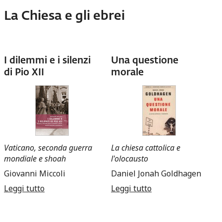
La Chiesa e gli ebrei
I dilemmi e i silenzi
Una questione
di Pio XII
morale
Vaticano, seconda guerra
La chiesa cattolica e
mondiale e shoah
l'olocausto
Giovanni Miccoli
Daniel Jonah Goldhagen
Leggi tutto
su I dilemmi e i silenzi di Pio XII
Leggi tutto
su Una questione
morale