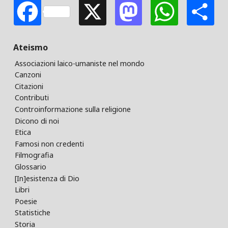
Facebook
X
Mastodon
Whats
S
Ateismo
Associazioni laico-umaniste nel mondo
Canzoni
Citazioni
Contributi
Controinformazione sulla religione
Dicono di noi
Etica
Famosi non credenti
Filmografia
Glossario
[In]esistenza di Dio
Libri
Poesie
Statistiche
Storia