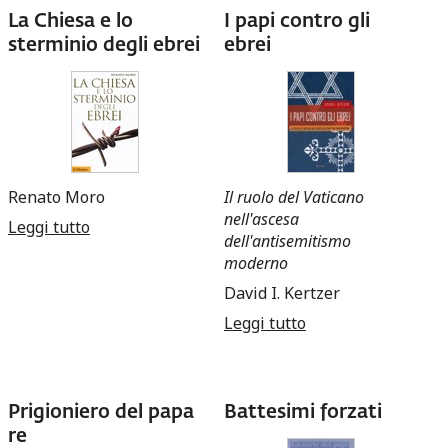
La Chiesa e lo
I papi contro gli
sterminio degli ebrei
ebrei
Renato Moro
Il ruolo del Vaticano
nell'ascesa
Leggi tutto
su La Chiesa e lo sterminio degli ebrei
dell'antisemitismo
moderno
David I. Kertzer
Leggi tutto
su I papi contro gli
ebrei
Prigioniero del papa
Battesimi forzati
re