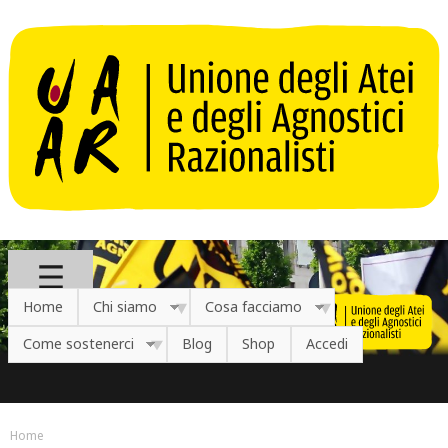
Salta al contenuto principale
Home
Chi siamo
Cosa facciamo
Come sostenerci
Blog
Shop
Accedi
Home
Tu sei qui