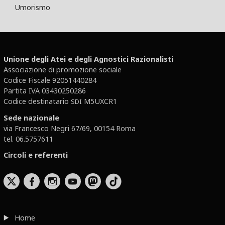
Umorismo
Unione degli Atei e degli Agnostici Razionalisti
Associazione di promozione sociale
Codice Fiscale 92051440284
Partita IVA 03430250286
Codice destinatario
M5UXCR1
SDI
Sede nazionale
via Francesco Negri 67/69, 00154 Roma
tel. 06.5757611
Circoli e referenti
b
x
r
Home