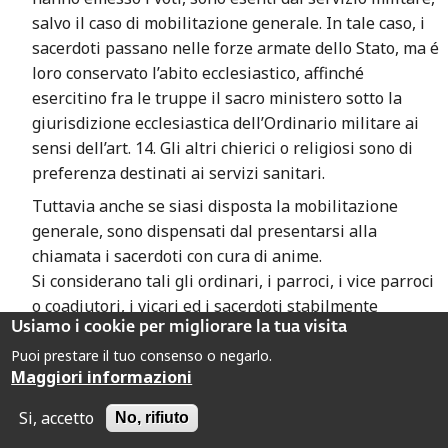
salvo il caso di mobilitazione generale. In tale caso, i
sacerdoti passano nelle forze armate dello Stato, ma é
loro conservato l’abito ecclesiastico, affinché
esercitino fra le truppe il sacro ministero sotto la
giurisdizione ecclesiastica dell’Ordinario militare ai
sensi dell’art. 14. Gli altri chierici o religiosi sono di
preferenza destinati ai servizi sanitari.
Tuttavia anche se siasi disposta la mobilitazione
generale, sono dispensati dal presentarsi alla
chiamata i sacerdoti con cura di anime.
Si considerano tali gli ordinari, i parroci, i vice parroci
o coadiutori, i vicari ed i sacerdoti stabilmente
preposti a rettorie di chiese aperte al culto.
Usiamo i cookie per migliorare la tua visita
Puoi prestare il tuo consenso o negarlo.
Maggiori informazioni
Gli ecclesiastici ed i religiosi sono esenti dall’ufficio di
Si, accetto
No, rifiuto
giurato.
Nessun ecclesiastico può essere assunto o rimanere