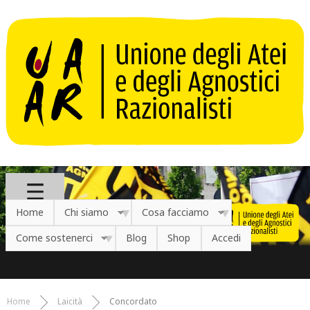
Salta al contenuto principale
Home
Chi siamo
Cosa facciamo
Come sostenerci
Blog
Shop
Accedi
Home
Laicità
Concordato
Tu sei qui