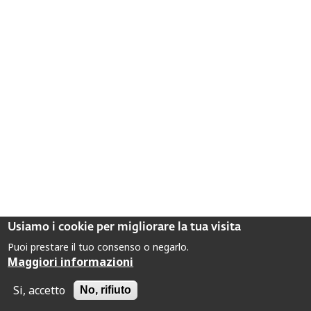
Usiamo i cookie per migliorare la tua visita
8 ottobre 2009
Puoi prestare il tuo consenso o negarlo.
Giancarlo Fornari (presidente di Libera Uscita -
Maggiori informazioni
associazione per la depenalizzazione dell’eutanasia)
Si, accetto
La discussione parlamentare sul testamento biologico
No, rifiuto