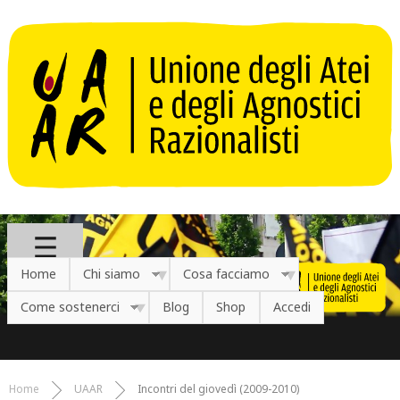
Salta al contenuto principale
Home
Chi siamo
Cosa facciamo
Come sostenerci
Blog
Shop
Accedi
Home
UAAR
Incontri del giovedì (2009-2010)
Tu sei qui