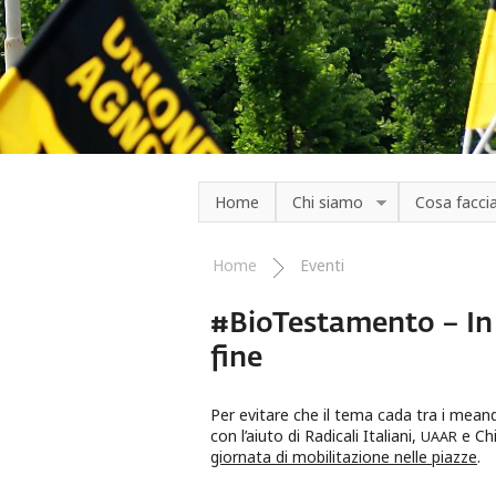
Salta al contenuto principale
Home
Chi siamo
Cosa facc
Home
Eventi
Tu sei qui
#BioTestamento – In p
fine
Per evitare che il tema cada tra i mean
con l’aiuto di Radicali Italiani,
e Chi
UAAR
giornata di mobilitazione nelle piazze
.