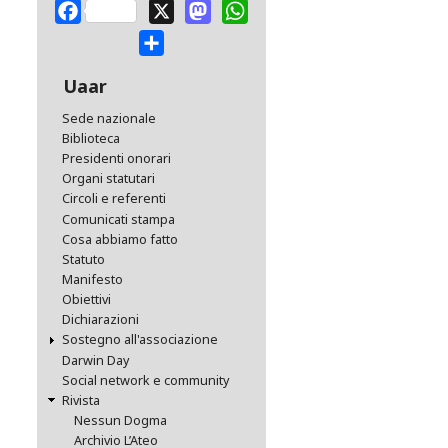
Facebook
X
Mastodon
WhatsApp
Share
Uaar
Sede nazionale
Biblioteca
Presidenti onorari
Organi statutari
Circoli e referenti
Comunicati stampa
Cosa abbiamo fatto
Statuto
Manifesto
Obiettivi
Dichiarazioni
Sostegno all'associazione
Darwin Day
Social network e community
Rivista
Nessun Dogma
Archivio L’Ateo