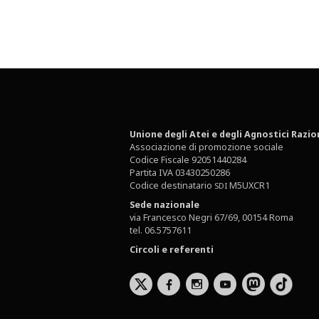
Unione degli Atei e degli Agnostici Razio
Associazione di promozione sociale
Codice Fiscale 92051440284
Partita IVA 03430250286
Codice destinatario
M5UXCR1
SDI
Sede nazionale
via Francesco Negri 67/69, 00154 Roma
tel. 06.5757611
Circoli e referenti
b
x
r