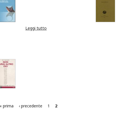
Leggi tutto
su Introduzione alla storia delle religioni
« prima
‹ precedente
1
2