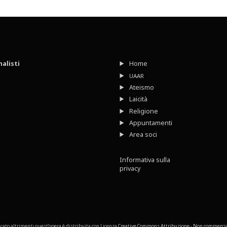
nalisti
Home
UAAR
Ateismo
Laicità
Religione
Appuntamenti
Area soci
Informativa sulla
privacy
cato altrimenti quest’opera è distribuita con Licenza
Creative Commons Attribuzione - Non commerciale