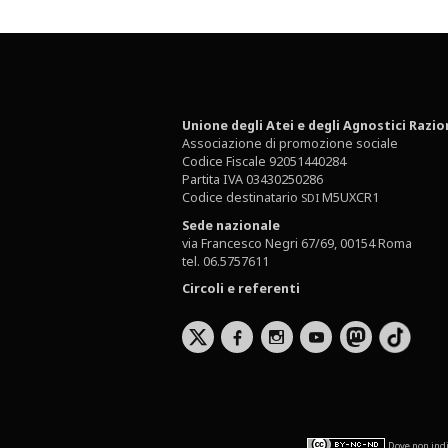
Unione degli Atei e degli Agnostici Razio
Associazione di promozione sociale
Codice Fiscale 92051440284
Partita IVA 03430250286
Codice destinatario
M5UXCR1
SDI
Sede nazionale
via Francesco Negri 67/69, 00154 Roma
tel. 06.5757611
Circoli e referenti
b
x
r
Dove non indi