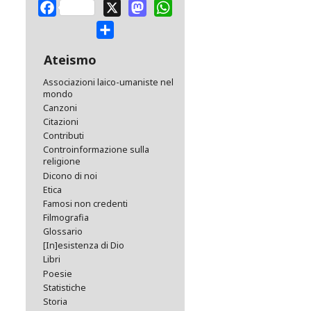
Facebook
X
Mastodon
WhatsApp
Share
Ateismo
Associazioni laico-umaniste nel
mondo
Canzoni
Citazioni
Contributi
Controinformazione sulla
religione
Dicono di noi
Etica
Famosi non credenti
Filmografia
Glossario
[In]esistenza di Dio
Libri
Poesie
Statistiche
Storia