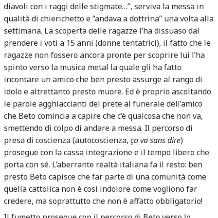
diavoli con i raggi delle stigmate…”, serviva la messa in
qualità di chierichetto e “andava a dottrina” una volta alla
settimana. La scoperta delle ragazze l’ha dissuaso dal
prendere i voti a 15 anni (donne tentatrici), il fatto che le
ragazze non fossero ancora pronte per scoprire lui l’ha
spinto verso la musica metal la quale gli ha fatto
incontare un amico che ben presto assurge al rango di
idolo e altrettanto presto muore. Ed è proprio ascoltando
le parole agghiaccianti del prete al funerale dell’amico
che Beto comincia a capire che c’è qualcosa che non va,
smettendo di colpo di andare a messa. Il percorso di
presa di coscienza (autocoscienza,
ça va sans dire
)
prosegue con la cassa integrazione e il tempo libero che
porta con sé. L’aberrante realtà italiana fa il resto: ben
presto Beto capisce che far parte di una comunità come
quella cattolica non è così indolore come vogliono far
credere, ma soprattutto che non è affatto obbligatorio!
Il fumetto prosegue con il percorso di Beto verso lo