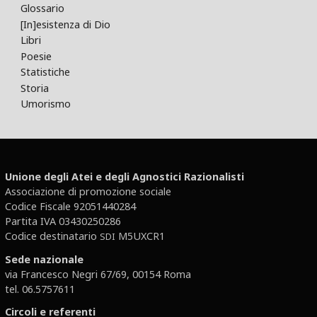
Glossario
[In]esistenza di Dio
Libri
Poesie
Statistiche
Storia
Umorismo
Unione degli Atei e degli Agnostici Razionalisti
Associazione di promozione sociale
Codice Fiscale 92051440284
Partita IVA 03430250286
Codice destinatario
M5UXCR1
SDI
Sede nazionale
via Francesco Negri 67/69, 00154 Roma
tel. 06.5757611
Circoli e referenti