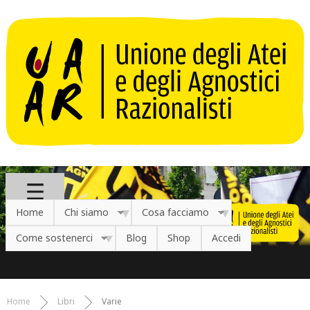
Salta al contenuto principale
Home
Chi siamo
Cosa facciamo
Come sostenerci
Blog
Shop
Accedi
Home
Libri
Varie
Tu sei qui