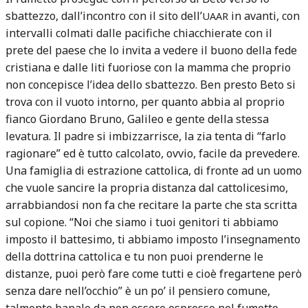
sbattezzo, dall’incontro con il sito dell’
in avanti, con
UAAR
intervalli colmati dalle pacifiche chiacchierate con il
prete del paese che lo invita a vedere il buono della fede
cristiana e dalle liti fuoriose con la mamma che proprio
non concepisce l’idea dello sbattezzo. Ben presto Beto si
trova con il vuoto intorno, per quanto abbia al proprio
fianco Giordano Bruno, Galileo e gente della stessa
levatura. Il padre si imbizzarrisce, la zia tenta di “farlo
ragionare” ed è tutto calcolato, ovvio, facile da prevedere.
Una famiglia di estrazione cattolica, di fronte ad un uomo
che vuole sancire la propria distanza dal cattolicesimo,
arrabbiandosi non fa che recitare la parte che sta scritta
sul copione. “Noi che siamo i tuoi genitori ti abbiamo
imposto il battesimo, ti abbiamo imposto l’insegnamento
della dottrina cattolica e tu non puoi prenderne le
distanze, puoi però fare come tutti e cioè fregartene però
senza dare nell’occhio” è un po’ il pensiero comune,
talmente banale da non essere espresso nel fumetto.