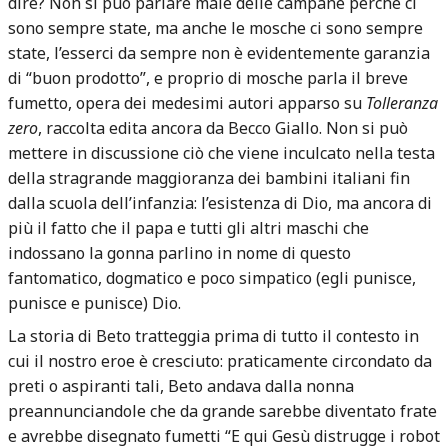
dire? Non si può parlare male delle campane perchè ci
sono sempre state, ma anche le mosche ci sono sempre
state, l’esserci da sempre non è evidentemente garanzia
di “buon prodotto”, e proprio di mosche parla il breve
fumetto, opera dei medesimi autori apparso su
Tolleranza
zero
, raccolta edita ancora da Becco Giallo. Non si può
mettere in discussione ciò che viene inculcato nella testa
della stragrande maggioranza dei bambini italiani fin
dalla scuola dell’infanzia: l’esistenza di Dio, ma ancora di
più il fatto che il papa e tutti gli altri maschi che
indossano la gonna parlino in nome di questo
fantomatico, dogmatico e poco simpatico (egli punisce,
punisce e punisce) Dio.
La storia di Beto tratteggia prima di tutto il contesto in
cui il nostro eroe è cresciuto: praticamente circondato da
preti o aspiranti tali, Beto andava dalla nonna
preannunciandole che da grande sarebbe diventato frate
e avrebbe disegnato fumetti “E qui Gesù distrugge i robot