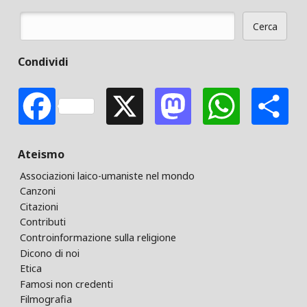
Cerca
Form di ricerca
Condividi
Facebook
X
Mastodon
Whats
S
Ateismo
Associazioni laico-umaniste nel mondo
Canzoni
Citazioni
Contributi
Controinformazione sulla religione
Dicono di noi
Etica
Famosi non credenti
Filmografia