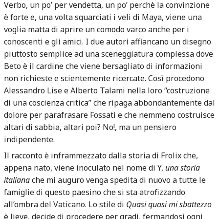
Verbo, un po’ per vendetta, un po’ perchè la convinzione
è forte e, una volta squarciati i veli di Maya, viene una
voglia matta di aprire un comodo varco anche per i
conoscenti e gli amici. I due autori affiancano un disegno
piuttosto semplice ad una sceneggiatura complessa dove
Beto è il cardine che viene bersagliato di informazioni
non richieste e scientemente ricercate. Così procedono
Alessandro Lise e Alberto Talami nella loro “costruzione
di una coscienza critica” che ripaga abbondantemente dal
dolore per parafrasare Fossati e che nemmeno costruisce
altari di sabbia, altari poi? No!, ma un pensiero
indipendente.
Il racconto è inframmezzato dalla storia di Frolix che,
appena nato, viene inoculato nel nome di Y,
una storia
italiana
che mi auguro venga spedita di nuovo a tutte le
famiglie di questo paesino che si sta atrofizzando
all’ombra del Vaticano. Lo stile di
Quasi quasi mi sbattezzo
è lieve, decide di procedere per gradi, fermandosi ogni