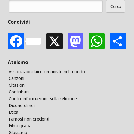
Cerca
Form di ricerca
Condividi
Facebook
X
Mastodon
Whats
S
Ateismo
Associazioni laico-umaniste nel mondo
Canzoni
Citazioni
Contributi
Controinformazione sulla religione
Dicono di noi
Etica
Famosi non credenti
Filmografia
Glossario