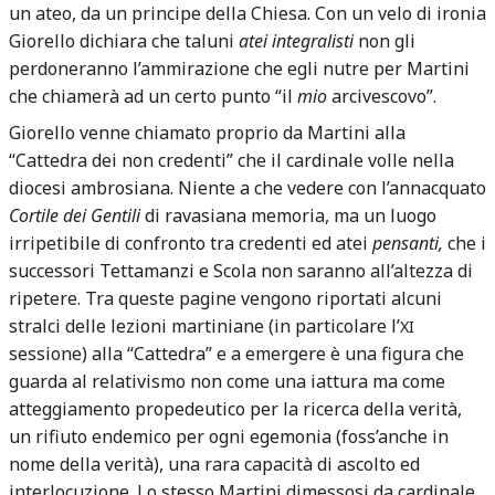
un ateo, da un principe della Chiesa. Con un velo di ironia
Giorello dichiara che taluni
atei integralisti
non gli
perdoneranno l’ammirazione che egli nutre per Martini
che chiamerà ad un certo punto “il
mio
arcivescovo”.
Giorello venne chiamato proprio da Martini alla
“Cattedra dei non credenti” che il cardinale volle nella
diocesi ambrosiana. Niente a che vedere con l’annacquato
Cortile dei Gentili
di ravasiana memoria, ma un luogo
irripetibile di confronto tra credenti ed atei
pensanti,
che i
successori Tettamanzi e Scola non saranno all’altezza di
ripetere. Tra queste pagine vengono riportati alcuni
stralci delle lezioni martiniane (in particolare l’
XI
sessione) alla “Cattedra” e a emergere è una figura che
guarda al relativismo non come una iattura ma come
atteggiamento propedeutico per la ricerca della verità,
un rifiuto endemico per ogni egemonia (foss’anche in
nome della verità), una rara capacità di ascolto ed
interlocuzione. Lo stesso Martini dimessosi da cardinale