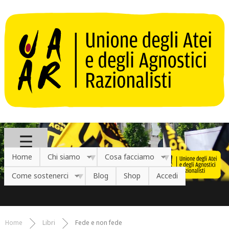
Salta al contenuto principale
Home
Chi siamo
Cosa facciamo
Come sostenerci
Blog
Shop
Accedi
Home
Libri
Fede e non fede
Tu sei qui