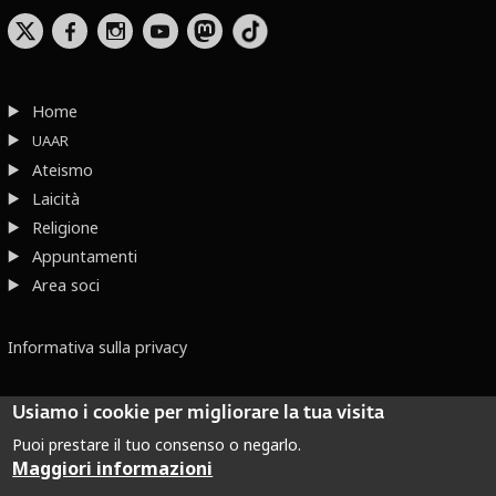
b
x
r
Home
UAAR
Ateismo
Laicità
Religione
Appuntamenti
Area soci
Informativa sulla privacy
Usiamo i cookie per migliorare la tua visita
Puoi prestare il tuo consenso o negarlo.
Maggiori informazioni
Dove non indicato altrimenti quest’opera è distribuita con Licenza
Creative Commons Attribuzione - Non commerciale - Non opere derivate 2.5 Italia