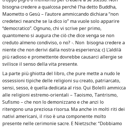
bisogna credere a qualcosa perché l’ha detto Buddha,
Maometto o Gesù – l’autore ammiccando dichiara “non
credeteci neanche se la dico io” ma vuole solo apparire
“democratico”. Ognuno, chi vi scrive per primo,
quantomeno si augura che ciò che dice venga se non
creduto almeno condiviso, o no? -. Non
bisogna credere a
niente che non derivi dalla nostra esperienza; c) L’aldilà
più radioso e promettente dovrebbe causarci allergie se
svilisce il senso della vita presente.
La parte più ghiotta del libro, che pure mette a nudo le
ossessioni tipiche delle religioni su creato, patriarcato,
sensi, sesso, è quella dedicata al riso. Qui Bolelli ammicca
alle religioni estremo-orientali – Taoismo, Tantrismo,
Sufismo – che non lo demonizzano e che anzi lo
ritengono una preziosa risorsa. Ma anche in molti riti dei
nativi americani, il riso è una componente molto
presente nelle cerimonie sacre. E Nietzsche: “Dobbiamo