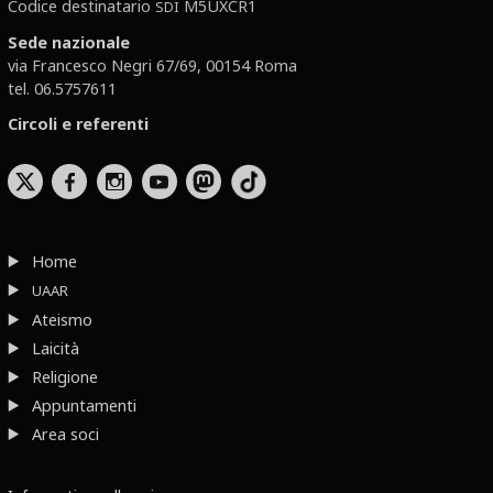
Codice destinatario
M5UXCR1
SDI
Sede nazionale
via Francesco Negri 67/69, 00154 Roma
tel. 06.5757611
Circoli e referenti
b
x
r
Home
UAAR
Ateismo
Laicità
Religione
Appuntamenti
Area soci