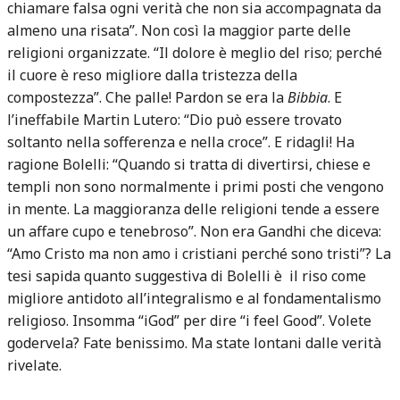
chiamare falsa ogni verità che non sia accompagnata da
almeno una risata”. Non così la maggior parte delle
religioni organizzate. “Il dolore è meglio del riso; perché
il cuore è reso migliore dalla tristezza della
compostezza”. Che palle! Pardon se era la
Bibbia
. E
l’ineffabile Martin Lutero: “Dio può essere trovato
soltanto nella sofferenza e nella croce”. E ridagli! Ha
ragione Bolelli: “Quando si tratta di divertirsi, chiese e
templi non sono normalmente i primi posti che vengono
in mente. La maggioranza delle religioni tende a essere
un affare cupo e tenebroso”. Non era Gandhi che diceva:
“Amo Cristo ma non amo i cristiani perché sono tristi”? La
tesi sapida quanto suggestiva di Bolelli è
il riso come
migliore antidoto all’integralismo e al fondamentalismo
religioso. Insomma “iGod” per dire “i feel Good”. Volete
godervela? Fate benissimo. Ma state lontani dalle verità
rivelate.