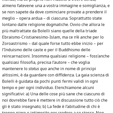
almeno fatevene una a vostra immagine e somiglianza, e
se non sapete da dove cominciare provate a prendere il
meglio – opera ardua – di ciascuna. Soprattutto state
lontano dalle religione dogmatiche. Ovvio che allora le
più maltrattate da Bolelli siano quelle della triade
Ebraismo-Cristianesimo-Islam, ma ce n’è anche per lo
Zoroastrismo – dal quale forse tutto ebbe inizio – per
l’Induismo delle caste e per il Buddhismo delle
reincarnazioni. Insomma qualsiasi religione – foss’anche
qualsiasi filosofia, precisa l’autore – che voglia
mantenere lo
status quo
anche in nome di principi
altissimi, è da guardare con diffidenza. La gaia scienza di
Bolelli è guidata da pochi punti fermi validi in ogni
tempo e per ogni individuo. Elenchiamone alcuni
significativi: a) Una delle cose più sane che ciascuno di
noi dovrebbe fare è mettere in discussione tutto ciò che
gli è stato insegnato; b) La fede è l’abitudine di chi è
troppo pigro o intimorito per credere a se stesso. Non