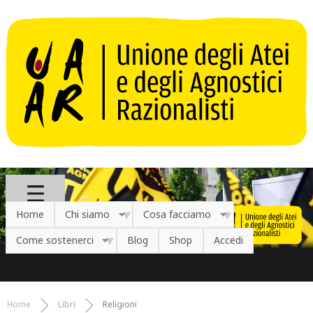
Salta al contenuto principale
Home
Chi siamo
Cosa facciamo
Come sostenerci
Blog
Shop
Accedi
Home
Libri
Religioni
Tu sei qui