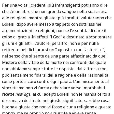
Per una volta i credenti più intransigenti potranno dire
che c’è un libro che non gronda sangue nella sua critica
alle religioni, mentre gli atei più incalliti valuteranno che
Bolelli, dopo avere messo a tappeto con sottilissime
argomentazioni le religioni, non se l’è sentita di dare il
colpo di grazia. In effetti “i God” è destinato a scontentare
gli uni e gli altri. L’autore, peraltro, non è per nulla
reticente nel dichiararsi un “agnostico con l’asterisco”,
nel senso che si sente da una parte affascinato da quel
Mistero della vita e della morte nei confronti del quale
non abbiamo sempre tutte le risposte, dall’altro sa che
può senza meno fidarsi della ragione e della razionalità
come porto sicuro contro ogni paura. L’ammiccamento al
sincretismo non vi faccia debordare verso improbabili
ricette
new age,
ai cui adepti Bolelli non le manda certo a
dire, ma va declinato nel giusto significato: sarebbe cosa
buona e giusta che non vi fosse alcuna religione a questo
mondo, ma se proprio non riuscite a vivere senza,