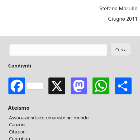
Stefano Marullo
Giugno 2011
Cerca
Form di ricerca
Condividi
Facebook
X
Mastodon
Whats
S
Ateismo
Associazioni laico-umaniste nel mondo
Canzoni
Citazioni
Contributi