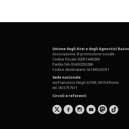
Unione degli Atei e degli Agnostici Razio
Associazione di promozione sociale
Codice Fiscale 92051440284
Partita IVA 03430250286
Codice destinatario
M5UXCR1
SDI
Sede nazionale
via Francesco Negri 67/69, 00154 Roma
tel. 06.5757611
Circoli e referenti
b
x
r