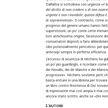
Dall’altra si sottolinea con urgenza
«il 
del diritto di non credere o di non esser
urgente e non rinviabile: questa difesa 
di sopravvivenza»
. Il contrasto, come si
progressi del genere umano hanno fatto
superstizioni, un po’ come certe immangi
loro antichissima origine, l’assessore di
consumatori disposti a farsi abbindolare 
cibo potenzialmente pericoloso: per qu
anticorpi sempre in perfetta efficienza.
L’eccesso di sicurezza di Hitchens ha g
un po’ più guardinghi, e ricordare come
dei Novalis, dei de Maistre e dei Manzo
progressive»
. Hitchens sostiene però c
basta entrare in una libreria per trovare
un libro contro l’esistenza di Dio trovas
di espressione mai così ampia e mai cos
ancora stato scritto: anche se
«Dio non
L’
AUTORE