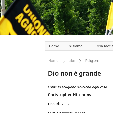
Salta al contenuto principale
Home
Chi siamo
Cosa facc
Home
Libri
Religioni
Tu sei qui
Dio non è grande
Come la religione avvelena ogni cosa
Christopher Hitchens
Einaudi
2007
ISBN:
9788806183370