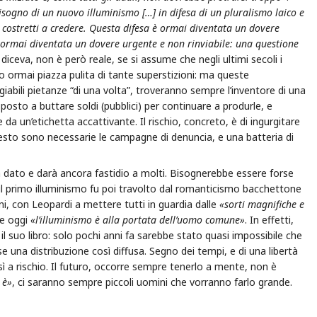
bisogno di un nuovo illuminismo […] in difesa di un pluralismo laico e
e costretti a credere. Questa difesa è ormai diventata un dovere
è ormai diventata un dovere urgente e non rinviabile: una questione
 diceva, non è però reale, se si assume che negli ultimi secoli i
 ormai piazza pulita di tante superstizioni: ma queste
abili pietanze “di una volta”, troveranno sempre l’inventore di una
sposto a buttare soldi (pubblici) per continuare a produrle, e
da un’etichetta accattivante. Il rischio, concreto, è di ingurgitare
esto sono necessarie le campagne di denuncia, e una batteria di
ià dato e darà ancora fastidio a molti. Bisognerebbe essere forse
 il primo illuminismo fu poi travolto dal romanticismo bacchettone
ni, con Leopardi a mettere tutti in guardia dalle
«sorti magnifiche e
he oggi
«l’illuminismo è alla portata dell’uomo comune»
. In effetti,
 il suo libro: solo pochi anni fa sarebbe stato quasi impossibile che
se una distribuzione così diffusa. Segno dei tempi, e di una libertà
ì a rischio. Il futuro, occorre sempre tenerlo a mente, non è
 è»
, ci saranno sempre piccoli uomini che vorranno farlo grande.