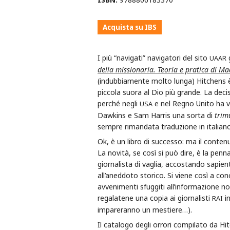
Acquista su IBS
I più “navigati” navigatori del sito
g
UAAR
della missionaria. Teoria e pratica di M
(indubbiamente molto lunga) Hitchens è 
piccola suora al Dio più grande. La dec
perché negli
e nel Regno Unito ha v
USA
Dawkins e Sam Harris una sorta di
trim
sempre rimandata traduzione in italiano d
Ok, è un libro di successo: ma il contenu
La novità, se così si può dire, è la pen
giornalista di vaglia, accostando sapien
all’aneddoto storico. Si viene così a c
avvenimenti sfuggiti all’informazione n
regalatene una copia ai giornalisti
in
RAI
impareranno un mestiere…).
Il catalogo degli orrori compilato da Hi