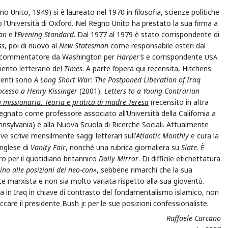
Unito, 1949) si è laureato nel 1970 in filosofia, scienze politiche
 l’Università di Oxford. Nel Regno Unito ha prestato la sua firma a
an
e l’
Evening Standard
. Dal 1977 al 1979 è stato corrispondente di
ss
, poi di nuovo al
New Statesman
come responsabile esteri dal
e commentatore da Washington per
Harper’s
e corrispondente
USA
mento letterario del
Times
. A parte l’opera qui recensita, Hitchens
recenti sono
A Long Short War: The Postponed Liberation of Iraq
rocesso a Henry Kissinger
(2001),
Letters to a Young Contrarian
a missionaria. Teoria e pratica di madre Teresa
(recensito in altra
egnato come professore associato all’Università della California a
Pennsylvania) e alla Nuova Scuola di Ricerche Sociali. Attualmente
ve scrive mensilmente saggi letterari sull’
Atlantic Monthly
e cura la
inglese di
Vanity Fair
, nonché una rubrica giornaliera su
Slate
. È
o per il quotidiano britannico
Daily Mirror
. Di difficile etichettatura
cino alle posizioni dei neo-con»
, sebbene rimarchi che la sua
 marxista e non sia molto variata rispetto alla sua gioventù.
ra in Iraq in chiave di contrasto del fondamentalismo islamico, non
care il presidente Bush jr. per le sue posizioni confessionaliste.
Raffaele Carcano