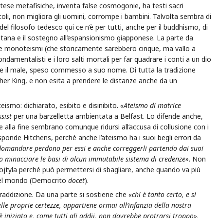
etese metafisiche, inventa false cosmogonie, ha testi sacri
oli, non migliora gli uomini, corrompe i bambini. Talvolta sembra di
l filosofo tedesco qui ce n’è per tutti, anche per il buddhismo, di
ibetana e il sostegno all’espansionismo giapponese. La parte da
tre monoteismi (che storicamente sarebbero cinque, ma vallo a
fondamentalisti e i loro salti mortali per far quadrare i conti a un dio
e il male, speso commesso a suo nome. Di tutta la tradizione
ther King, e non esita a prendere le distanze anche da un
ateismo: dichiarato, esibito e disinibito.
«Ateismo di matrice
ssist
per una barzelletta ambientata a Belfast. Lo difende anche,
he alla fine sembrano comunque ridursi all’accusa di collusione con i
isponde Hitchens, perché anche l’ateismo ha i suoi begli errori da
omandare perdono per essi e anche correggerli partendo dai suoi
 o minacciare le basi di alcun immutabile sistema di credenze»
. Non
ojtyla
perché può permettersi di sbagliare, anche quando va più
e del mondo (Democrito
docet
).
traddizione. Da una parte si sostiene che
«chi è tanto certo, e si
e proprie certezze, appartiene ormai all’infanzia della nostra
 iniziato e, come tutti gli addii, non dovrebbe protrarsi troppo»
.