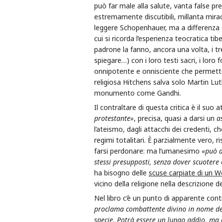
può far male alla salute, vanta false pr
estremamente discutibili, millanta mirac
leggere Schopenhauer, ma a differenza de
cui si ricorda l’esperienza teocratica t
padrone la fanno, ancora una volta, i 
spiegare…) con i loro testi sacri, i loro 
onnipotente e onnisciente che permett
religiosa Hitchens salva solo Martin Lu
monumento come Gandhi.
Il contraltare di questa critica è il suo 
protestante»
, precisa, quasi a darsi un
a
l’ateismo, dagli attacchi dei credenti, c
regimi totalitari. È parzialmente vero, r
farsi perdonare: ma l’umanesimo
«può d
stessi presupposti, senza dover scuotere
ha bisogno delle
scuse carpiate di un W
vicino della religione nella descrizion
Nel libro c’è un punto di apparente con
proclama combattente divino in nome dell
specie. Potrà essere un lungo addio, ma è