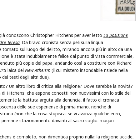
ià conoscono Christopher Hitchens per aver letto
La posizione
adre Teresa
. Da bravo cronista senza peli sulla lingua
tornato sul luogo del delitto, mirando ancora più in alto: da una
isione è stata indubbiamente felice dal punto di vista commerciale,
enduto più copie del papa, andando così a costituire con Richard
urti
laica del
New Atheism
(il cui mistero insondabile risiede nella
ei testi degli altri due).
to? Un altro libro di critica alla religione? Dove sarebbe la novità?
na di Hitchens, che espone concetti non nuovissimi con lo stile del
temente la battuta arguta alla denuncia, il fatto di cronaca
onoscenza delle sue esperienze di prima mano, nonché di
ostrana (non che la cosa stupisca: se vi avanza qualche euro,
 perenne stazionamento davanti al sacro soglio: magari
tchens è completo, non dimentica proprio nulla: la religione uccide,