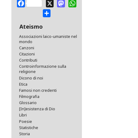
Facebook
X
Mastodon
WhatsApp
Share
Ateismo
Associazioni laico-umaniste nel
mondo
Canzoni
Citazioni
Contributi
Controinformazione sulla
religione
Dicono di noi
Etica
Famosi non credenti
Filmografia
Glossario
[In]esistenza di Dio
Libri
Poesie
Statistiche
Storia