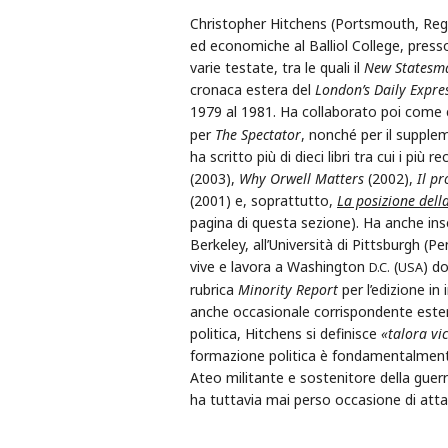
Christopher Hitchens (Portsmouth, Regno 
ed economiche al Balliol College, presso
varie testate, tra le quali il
New Statesm
cronaca estera del
London’s Daily Expre
1979 al 1981. Ha collaborato poi com
per
The Spectator
, nonché per il supple
ha scritto più di dieci libri tra cui i più 
(2003),
Why Orwell Matters
(2002),
Il p
(2001) e, soprattutto,
La posizione dell
pagina di questa sezione). Ha anche ins
Berkeley, all’Università di Pittsburgh (
vive e lavora a Washington
(
) do
D.C.
USA
rubrica
Minority Report
per l’edizione in 
anche occasionale corrispondente ester
politica, Hitchens si definisce
«talora vi
formazione politica è fondamentalmente
Ateo militante e sostenitore della guer
ha tuttavia mai perso occasione di attac