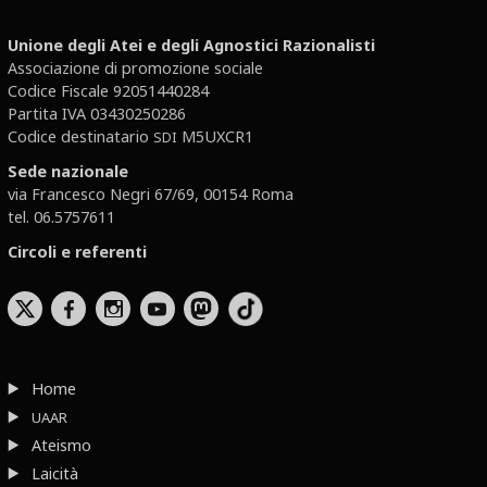
Unione degli Atei e degli Agnostici Razionalisti
Associazione di promozione sociale
Codice Fiscale 92051440284
Partita IVA 03430250286
Codice destinatario
M5UXCR1
SDI
Sede nazionale
via Francesco Negri 67/69, 00154 Roma
tel. 06.5757611
Circoli e referenti
b
x
r
Home
UAAR
Ateismo
Laicità