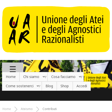
Salta al contenuto principale
Home
Chi siamo
Cosa facciamo
Come sostenerci
Blog
Shop
Accedi
Home
Ateismo
Contributi
Tu sei qui