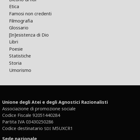
Etica
Famosi non credenti
Filmografia
Glossario
[In]esistenza di Dio
Libri
Poesie
Statistiche
Storia
Umorismo
Unione degli Atei e degli Agnostici Razionalisti
Associazione di promozione sociale
Codice Fiscale 92051440284
Partita IVA 03430250286
Codice destinatario
M5UXCR1
SDI
Sede nazionale