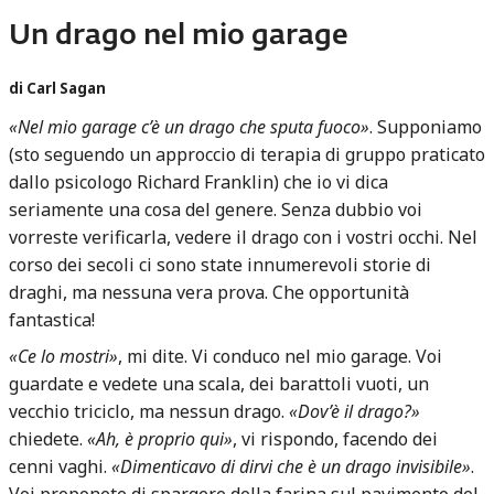
Un drago nel mio garage
di Carl Sagan
«Nel mio garage c’è un drago che sputa fuoco»
. Supponiamo
(sto seguendo un approccio di terapia di gruppo praticato
dallo psicologo Richard Franklin) che io vi dica
seriamente una cosa del genere. Senza dubbio voi
vorreste verificarla, vedere il drago con i vostri occhi. Nel
corso dei secoli ci sono state innumerevoli storie di
draghi, ma nessuna vera prova. Che opportunità
fantastica!
«Ce lo mostri»
, mi dite. Vi conduco nel mio garage. Voi
guardate e vedete una scala, dei barattoli vuoti, un
vecchio triciclo, ma nessun drago.
«Dov’è il drago?»
chiedete.
«Ah, è proprio qui»
, vi rispondo, facendo dei
cenni vaghi.
«Dimenticavo di dirvi che è un drago invisibile»
.
Voi proponete di spargere della farina sul pavimento del