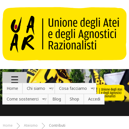
Salta al contenuto principale
Home
Chi siamo
Cosa facciamo
Come sostenerci
Blog
Shop
Accedi
Home
Ateismo
Contributi
Tu sei qui