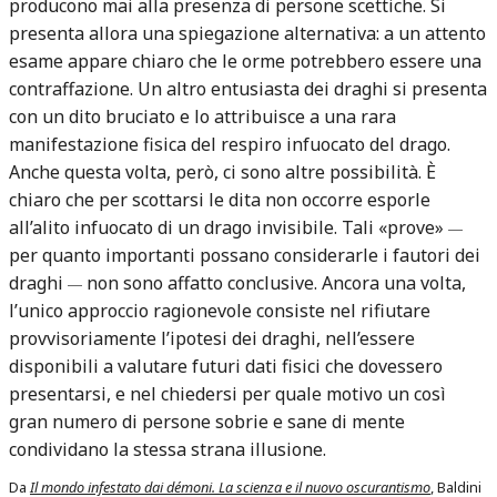
producono mai alla presenza di persone scettiche. Si
presenta allora una spiegazione alternativa: a un attento
esame appare chiaro che le orme potrebbero essere una
contraffazione. Un altro entusiasta dei draghi si presenta
con un dito bruciato e lo attribuisce a una rara
manifestazione fisica del respiro infuocato del drago.
Anche questa volta, però, ci sono altre possibilità. È
chiaro che per scottarsi le dita non occorre esporle
all’alito infuocato di un drago invisibile. Tali «prove»
—
per quanto importanti possano considerarle i fautori dei
draghi
non sono affatto conclusive. Ancora una volta,
—
l’unico approccio ragionevole consiste nel rifiutare
provvisoriamente l’ipotesi dei draghi, nell’essere
disponibili a valutare futuri dati fisici che dovessero
presentarsi, e nel chiedersi per quale motivo un così
gran numero di persone sobrie e sane di mente
condividano la stessa strana illusione.
Da
Il mondo infestato dai démoni. La scienza e il nuovo oscurantismo
, Baldini