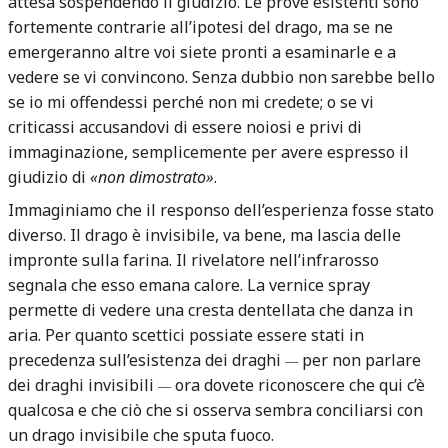
attesa sospendendo il giudizio. Le prove esistenti sono
fortemente contrarie all’ipotesi del drago, ma se ne
emergeranno altre voi siete pronti a esaminarle e a
vedere se vi convincono. Senza dubbio non sarebbe bello
se io mi offendessi perché non mi credete; o se vi
criticassi accusandovi di essere noiosi e privi di
immaginazione, semplicemente per avere espresso il
giudizio di
«non dimostrato»
.
Immaginiamo che il responso dell’esperienza fosse stato
diverso. Il drago è invisibile, va bene, ma lascia delle
impronte sulla farina. Il rivelatore nell’infrarosso
segnala che esso emana calore. La vernice spray
permette di vedere una cresta dentellata che danza in
aria. Per quanto scettici possiate essere stati in
precedenza sull’esistenza dei draghi
per non parlare
—
dei draghi invisibili
ora dovete riconoscere che qui c’è
—
qualcosa e che ciò che si osserva sembra conciliarsi con
un drago invisibile che sputa fuoco.