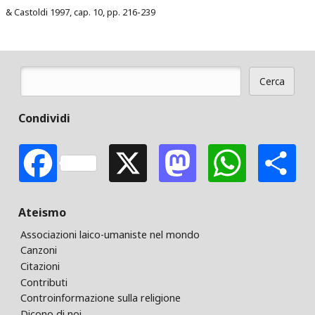
&
Castoldi 1997, cap. 10, pp. 216-239
Cerca
Form di ricerca
Condividi
Facebook
X
Mastodon
Whats
S
Ateismo
Associazioni laico-umaniste nel mondo
Canzoni
Citazioni
Contributi
Controinformazione sulla religione
Dicono di noi