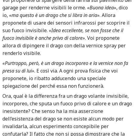
garage per renderne visibili le orme.
«Buona idea»
, dico
io,
«ma questo è un drago che si libra in aria»
. Allora
proponete di usare dei sensori infrarossi per scoprire il
suo fuoco invisibile.
«Idea eccellente, se non fosse che il
fuoco invisibile è anche privo di calore»
. Voi proponete
allora di dipingere il drago con della vernice spray per
renderlo visibile.
«Purtroppo, però, è un drago incorporeo e la vernice non fa
presa su di lui»
. E così via. A ogni prova fisica che voi
proponete, io ribatto adducendo una speciale
spiegazione del perché essa non funzionerà.
Ora, qual è la differenza fra un drago volante invisibile,
incorporeo, che sputa un fuoco privo di calore e un drago
inesistente? Che senso ha la mia asserzione
dell’esistenza del drago se non esiste alcun modo per
invalidarla, alcun esperimento concepibile per
confutarla? Il fatto che non si possa dimostrare che la