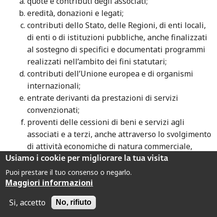
quote e contributi degli associati;
eredità, donazioni e legati;
contributi dello Stato, delle Regioni, di enti locali,
di enti o di istituzioni pubbliche, anche finalizzati
al sostegno di specifici e documentati programmi
realizzati nell’ambito dei fini statutari;
contributi dell’Unione europea e di organismi
internazionali;
entrate derivanti da prestazioni di servizi
convenzionati;
proventi delle cessioni di beni e servizi agli
associati e a terzi, anche attraverso lo svolgimento
di attività economiche di natura commerciale,
artigianale o agricola, svolte in maniera ausiliaria
Usiamo i cookie per migliorare la tua visita
e sussidiaria e comunque finalizzate al
Puoi prestare il tuo consenso o negarlo.
raggiungimento degli obiettivi istituzionali;
Maggiori informazioni
erogazioni liberali degli associati e dei terzi;
Si, accetto
No, rifiuto
entrate derivanti da iniziative promozionali