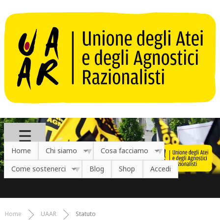
Salta al contenuto principale
Home
Chi siamo
Cosa facciamo
Come sostenerci
Blog
Shop
Accedi
Home
UAAR
Statuto
Tu sei qui