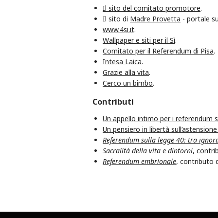
Il sito del comitato promotore
.
Il sito di
Madre Provetta
- portale su
www.4si.it
.
Wallpaper e siti per il Sì
.
Comitato per il Referendum di Pisa
.
Intesa Laica
.
Grazie alla vita
.
Cerco un bimbo
.
Contributi
Un appello intimo per i referendum s
Un pensiero in libertà sull’astensione
Referendum sulla legge 40: tra ignora
Sacralità della vita e dintorni
, contr
Referendum embrionale
, contributo 