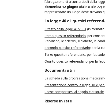
l’abrogazione di alcuni articoli della le
domenica 12 giugno
(dalle 8 alle 22) 
rappresentare un luogo dove trovano spaz
La legge 40 e i quesiti referend
Il testo della legge 40/2004
(in formato 
Primo quesito referendario
: per consen
Parkinson, le sclerosi, il diabete, le card
Secondo quesito referendario
: per la t
Terzo quesito referendario
: per l’autod
Quarto quesito referendario
: per la fe
Documenti utili
La scheda sulla procreazione medicalme
Presentazione contro la legge 40 e per
Come comportarsi al seggio elettorale
.
Risorse in rete