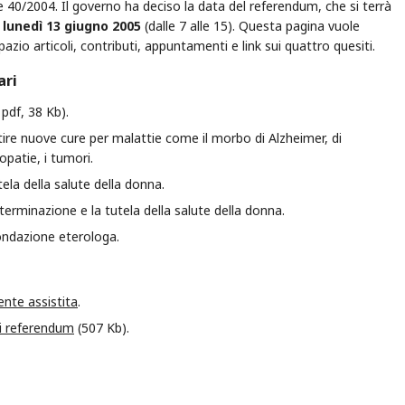
gge 40/2004. Il governo ha deciso la data del referendum, che si terrà
e
lunedì 13 giugno 2005
(dalle 7 alle 15). Questa pagina vuole
io articoli, contributi, appuntamenti e link sui quattro quesiti.
ari
pdf, 38 Kb).
tire nuove cure per malattie come il morbo di Alzheimer, di
iopatie, i tumori.
utela della salute della donna.
eterminazione e la tutela della salute della donna.
condazione eterologa.
nte assistita
.
 i referendum
(507 Kb).