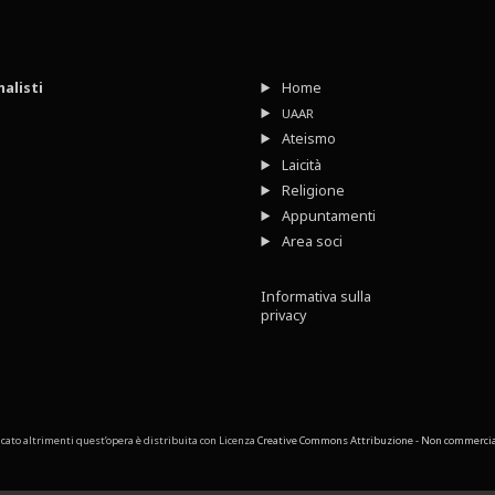
nalisti
Home
UAAR
Ateismo
Laicità
Religione
Appuntamenti
Area soci
Informativa sulla
privacy
cato altrimenti quest’opera è distribuita con Licenza
Creative Commons Attribuzione - Non commerciale