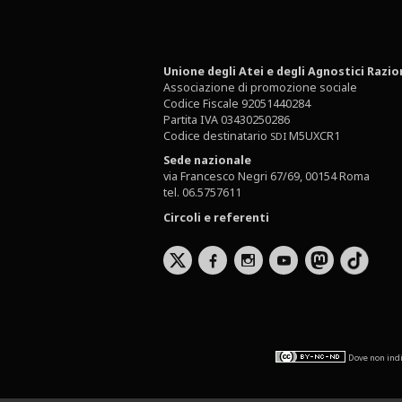
Unione degli Atei e degli Agnostici Razio
Associazione di promozione sociale
Codice Fiscale 92051440284
Partita IVA 03430250286
Codice destinatario
M5UXCR1
SDI
Sede nazionale
via Francesco Negri 67/69, 00154 Roma
tel. 06.5757611
Circoli e referenti
b
x
r
Dove non indi