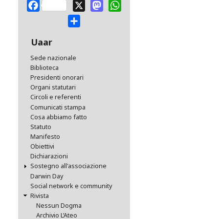
Facebook
X
Mastodon
WhatsApp
Share
Uaar
Sede nazionale
Biblioteca
Presidenti onorari
Organi statutari
Circoli e referenti
Comunicati stampa
Cosa abbiamo fatto
Statuto
Manifesto
Obiettivi
Dichiarazioni
Sostegno all'associazione
Darwin Day
Social network e community
Rivista
Nessun Dogma
Archivio L’Ateo