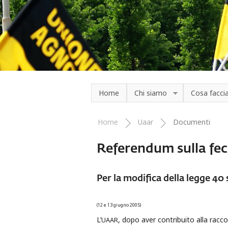
Salta al contenuto principale
Home
Chi siamo
Cosa facc
Home
Uaar
Documenti
Tu sei qui
Referendum sulla fe
Per la modifica della legge 40
(12 e 13 giugno 2005)
L’
, dopo aver contribuito alla racc
UAAR