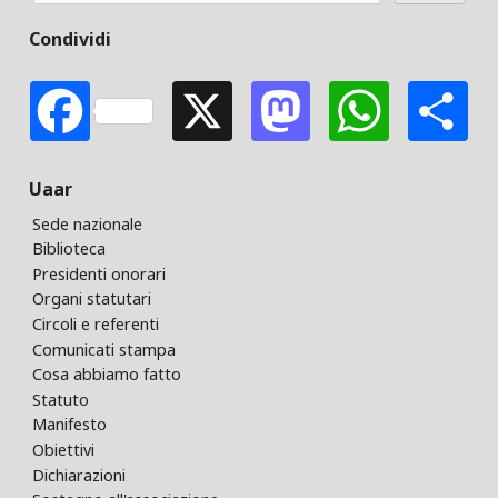
Condividi
Facebook
X
Mastodon
Whats
S
Uaar
Sede nazionale
Biblioteca
Presidenti onorari
Organi statutari
Circoli e referenti
Comunicati stampa
Cosa abbiamo fatto
Statuto
Manifesto
Obiettivi
Dichiarazioni