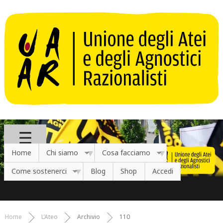
Salta al contenuto principale
Home
Chi siamo
Cosa facciamo
Come sostenerci
Blog
Shop
Accedi
Home
L’Ateo
Archivio
110
Tu sei qui