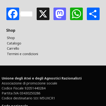
Facebook
X
Mastodon
Whats
S
Shop
Shop
Catalogo
Carrello
Termini e condizioni
Unione degli Atei e degli Agnostici Razionalisti
Associazione di promozione sociale
Codice Fiscale 92051440284
Partita IVA 03430250286
Codice destinatario
M5UXCR1
SDI
Sede nazionale