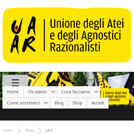
Salta al contenuto principale
Home
Chi siamo
Cosa facciamo
Come sostenerci
Blog
Shop
Accedi
Home
Shop
Libri
Tu sei qui