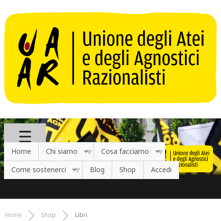
Salta al contenuto principale
Home
Chi siamo
Cosa facciamo
Come sostenerci
Blog
Shop
Accedi
Home
Shop
Libri
Tu sei qui