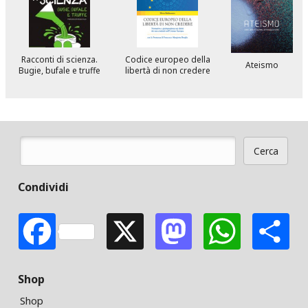
Racconti di scienza.
Codice europeo della
Ateismo
Bugie, bufale e truffe
libertà di non credere
Cerca
Form di ricerca
Condividi
Facebook
X
Mastodon
Whats
S
Shop
Shop