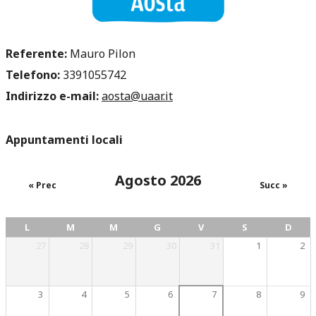
Referente:
Mauro Pilon
Telefono:
3391055742
Indirizzo e-mail:
aosta@uaar.it
Appuntamenti locali
Agosto 2026
« Prec
Succ »
L
M
M
G
V
S
D
27
28
29
30
31
1
2
3
4
5
6
7
8
9