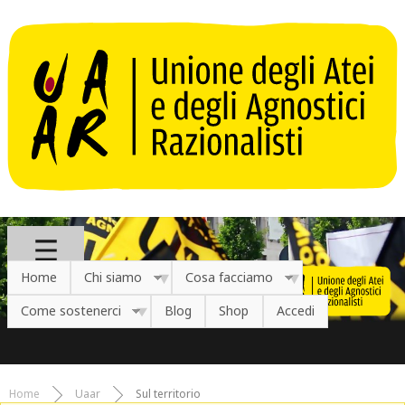
Salta al contenuto principale
Home
Chi siamo
Cosa facciamo
Come sostenerci
Blog
Shop
Accedi
Home
Uaar
Sul territorio
Tu sei qui