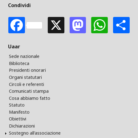
Condividi
Facebook
X
Mastodon
Whats
S
Uaar
Sede nazionale
Biblioteca
Presidenti onorari
Organi statutari
Circoli e referenti
Comunicati stampa
Cosa abbiamo fatto
Statuto
Manifesto
Obiettivi
Dichiarazioni
Sostegno all'associazione