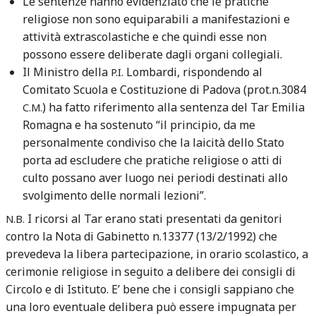
Le sentenze hanno evidenziato che le pratiche
religiose non sono equiparabili a manifestazioni e
attività extrascolastiche e che quindi esse non
possono essere deliberate dagli organi collegiali.
Il Ministro della
Lombardi, rispondendo al
P.I.
Comitato Scuola e Costituzione di Padova (prot.n.3084
) ha fatto riferimento alla sentenza del Tar Emilia
C.M.
Romagna e ha sostenuto “il principio, da me
personalmente condiviso che la laicità dello Stato
porta ad escludere che pratiche religiose o atti di
culto possano aver luogo nei periodi destinati allo
svolgimento delle normali lezioni”.
I ricorsi al Tar erano stati presentati da genitori
N.B.
contro la Nota di Gabinetto n.13377 (13/2/1992) che
prevedeva la libera partecipazione, in orario scolastico, a
cerimonie religiose in seguito a delibere dei consigli di
Circolo e di Istituto. E’ bene che i consigli sappiano che
una loro eventuale delibera può essere impugnata per