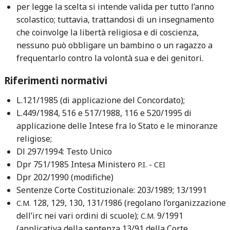
per legge la scelta si intende valida per tutto l’anno
scolastico; tuttavia, trattandosi di un insegnamento
che coinvolge la libertà religiosa e di coscienza,
nessuno può obbligare un bambino o un ragazzo a
frequentarlo contro la volontà sua e dei genitori.
Riferimenti normativi
L.121/1985 (di applicazione del Concordato);
L.449/1984, 516 e 517/1988, 116 e 520/1995 di
applicazione delle Intese fra lo Stato e le minoranze
religiose;
Dl 297/1994: Testo Unico
Dpr 751/1985 Intesa Ministero
-
P.I.
CEI
Dpr 202/1990 (modifiche)
Sentenze Corte Costituzionale: 203/1989; 13/1991
128, 129, 130, 131/1986 (regolano l’organizzazione
C.M.
dell’irc nei vari ordini di scuole);
9/1991
C.M.
(applicativa della sentenza 13/91 della Corte