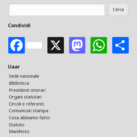
Cerca
Form di ricerca
Condividi
Facebook
X
Mastodon
Whats
S
Uaar
Sede nazionale
Biblioteca
Presidenti onorari
Organi statutari
Circoli e referenti
Comunicati stampa
Cosa abbiamo fatto
Statuto
Manifesto