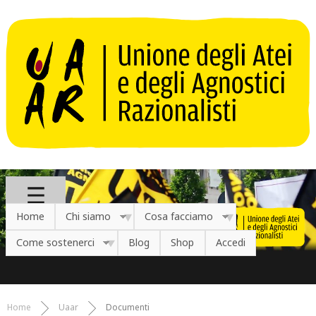
Salta al contenuto principale
Home
Chi siamo
Cosa facciamo
Come sostenerci
Blog
Shop
Accedi
Home
Uaar
Documenti
Tu sei qui