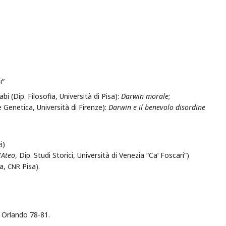
i”
i (Dip. Filosofia, Università di Pisa):
Darwin morale
;
e Genetica, Università di Firenze):
Darwin e il benevolo disordine
i)
’
Ateo
, Dip. Studi Storici, Università di Venezia “Ca’ Foscari”)
ca,
Pisa).
CNR
le Orlando 78-81.