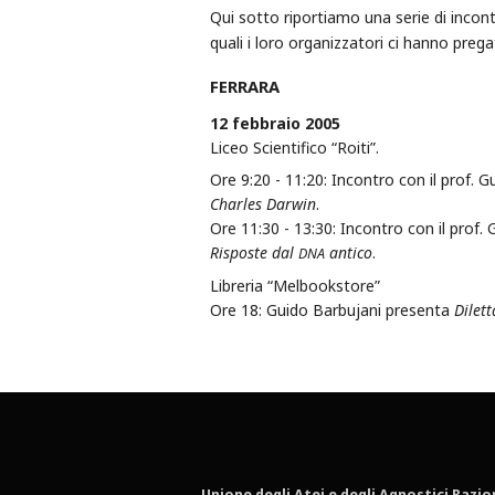
Qui sotto riportiamo una serie di incontr
quali i loro organizzatori ci hanno prega
FERRARA
12 febbraio 2005
Liceo Scientifico “Roiti”.
Ore 9:20 - 11:20: Incontro con il prof. 
Charles Darwin
.
Ore 11:30 - 13:30: Incontro con il prof.
Risposte dal
antico
.
DNA
Libreria “Melbookstore”
Ore 18: Guido Barbujani presenta
Dilet
Unione degli Atei e degli Agnostici Razio