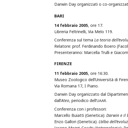
Darwin Day organizzati o co-organizzati
BARI
14 febbraio 2005
, ore 17.
Libreria Feltrinelli, Via Melo 119.
Conferenza sul tema
La teoria dell’evol
Relatore: prof. Ferdinando Boero (Facolt
Presenteranno: Marcella Trulli e Giacom
FIRENZE
11 febbraio 2005
, ore 16:30.
Museo Zoologico dell’Università di Firenz
Via Romana 17, I Piano.
Darwin Day organizzato dal Dipartimento
dall’
Ateo
, periodico dell’
.
UAAR
Conferenza con i professori:
Marcello Buiatti (Genetica):
Darwin e il
Enzo Gallori (Genetica):
L’alba dell’evolu
Jacopo Moggi-Cecchi (Antropologia):
Da