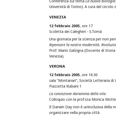
Conferenza sul tema
La nuova biologia
Università di Torino). A cura del circolo d
VENEZIA
12 febbraio 2005
, ore 17
Scoletta dei Calegheri - S.Tomà
Una giornata per la scienza per non perde
Ripensare la nostra modernità. Rivoluzioni
Prof. Mario Galzigna (Docente di Storia d
Venezia).
VERONA
12 febbraio 2005
, ore 16:30
sala “Montanari”, Società Letteraria di
Piazzetta Rubiani 1
La concezione darwinina della vita
.
Colloquio con la prof.ssa Monica Mottes
Il Darwin Day non è un’esclusiva della n
organizzare nella propria città.