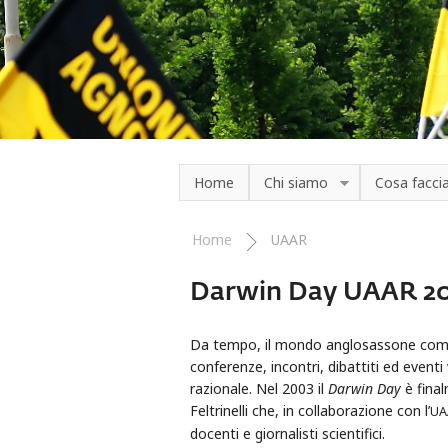
Salta al contenuto principale
Home
Chi siamo
Cosa facc
Home
UAAR
Tu sei qui
Darwin Day UAAR 2
Da tempo, il mondo anglosassone comme
conferenze, incontri, dibattiti ed eventi 
razionale. Nel 2003 il
Darwin Day
è final
Feltrinelli che, in collaborazione con l’
UA
docenti e giornalisti scientifici.