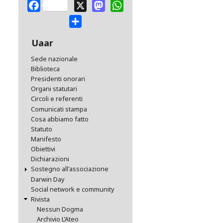
Facebook
X
Mastodon
WhatsApp
Share
Uaar
Sede nazionale
Biblioteca
Presidenti onorari
Organi statutari
Circoli e referenti
Comunicati stampa
Cosa abbiamo fatto
Statuto
Manifesto
Obiettivi
Dichiarazioni
Sostegno all'associazione
Darwin Day
Social network e community
Rivista
Nessun Dogma
Archivio L’Ateo