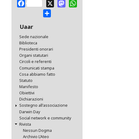
Facebook
X
Mastodon
WhatsApp
Share
Uaar
Sede nazionale
Biblioteca
Presidenti onorari
Organi statutari
Circoli e referenti
Comunicati stampa
Cosa abbiamo fatto
Statuto
Manifesto
Obiettivi
Dichiarazioni
Sostegno all'associazione
Darwin Day
Social network e community
Rivista
Nessun Dogma
Archivio L’Ateo