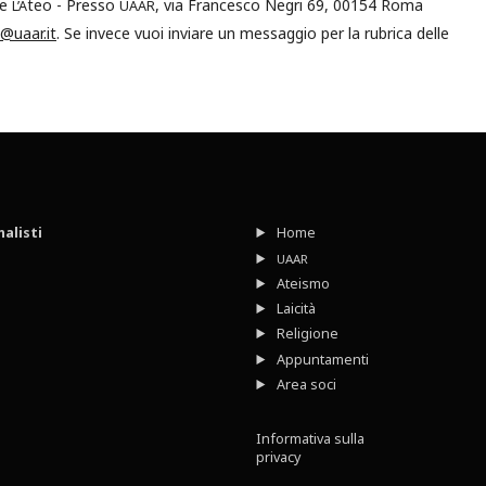
de
teo - Presso
, via Francesco Negri 69, 00154 Roma
L’A
UAAR
@uaar.it
. Se invece vuoi inviare un messaggio per la rubrica delle
nalisti
Home
UAAR
Ateismo
Laicità
Religione
Appuntamenti
Area soci
Informativa sulla
privacy