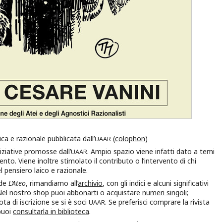
ica e razionale pubblicata dall’
(
colophon
)
UAAR
niziative promosse dall’
. Ampio spazio viene infatti dato a temi
UAAR
o. Viene inoltre stimolato il contributo o l’intervento di chi
l pensiero laico e razionale.
 de
L’Ateo
, rimandiamo all’
archivio
, con gli indici e alcuni significativi
. Nel nostro shop puoi
abbonarti
o acquistare
numeri singoli
;
a di iscrizione se si è soci
. Se preferisci comprare la rivista
UAAR
puoi
consultarla in biblioteca
.