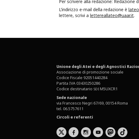
Per scrivere alla redazione: Redazione 
L’indirizzo e-mail della redazione è
lateo
lettere, scrivi a
lettereallateo@uaar.it
.
Unione degli Atei e degli Agnostici Razio
Associazione di promozione sociale
Codice Fiscale 92051440284
Partita IVA 03430250286
Codice destinatario
M5UXCR1
SDI
Sede nazionale
via Francesco Negri 67/69, 00154 Roma
tel. 06.5757611
Circoli e referenti
b
x
r