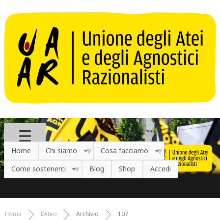
Salta al contenuto principale
Home
Chi siamo
Cosa facciamo
Come sostenerci
Blog
Shop
Accedi
Home
L’Ateo
Archivio
107
Tu sei qui