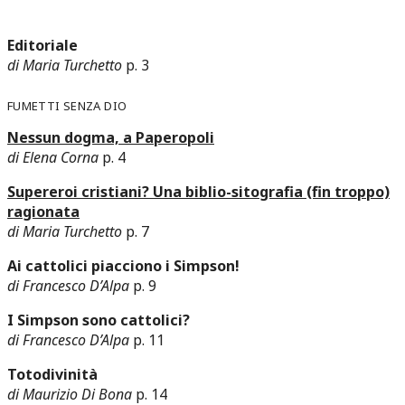
Editoriale
di Maria Turchetto
p. 3
Fumetti senza dio
Nessun dogma, a Paperopoli
di Elena Corna
p. 4
Supereroi cristiani? Una biblio-sitografia (fin troppo)
ragionata
di Maria Turchetto
p. 7
Ai cattolici piacciono i Simpson!
di Francesco D’Alpa
p. 9
I Simpson sono cattolici?
di Francesco D’Alpa
p. 11
Totodivinità
di Maurizio Di Bona
p. 14