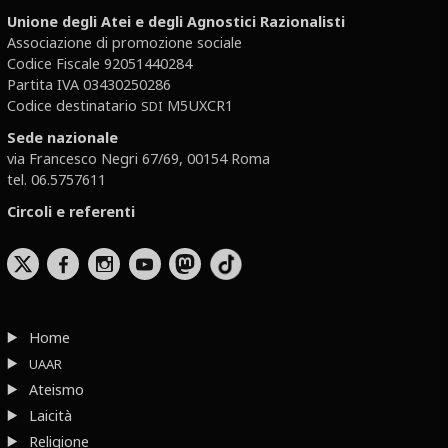
Unione degli Atei e degli Agnostici Razionalisti
Associazione di promozione sociale
Codice Fiscale 92051440284
Partita IVA 03430250286
Codice destinatario
M5UXCR1
SDI
Sede nazionale
via Francesco Negri 67/69, 00154 Roma
tel. 06.5757611
Circoli e referenti
b
x
r
Home
UAAR
Ateismo
Laicità
Religione