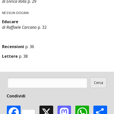
di Enrica Rota
p. 29
Nessun Dogma
Educare
di Raffaele Carcano
p. 32
Recensioni
p. 36
Lettere
p. 38
Cerca
Form di ricerca
Condividi
Facebook
X
Mastodon
Whats
S