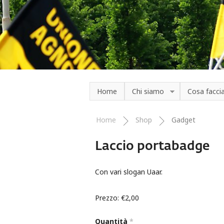
Salta al contenuto principale
Home
Chi siamo
Cosa facc
Home
Shop
Gadget
Tu sei qui
Laccio portabadge
Con vari slogan Uaar.
Prezzo:
€2,00
Quantità
*