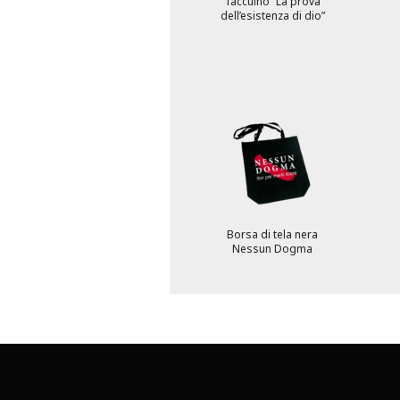
Taccuino “La prova
dell’esistenza di dio”
Borsa di tela nera
Nessun Dogma