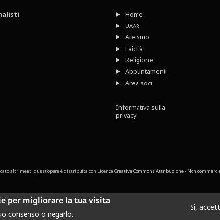
nalisti
Home
UAAR
Ateismo
Laicità
Religione
Appuntamenti
Area soci
Informativa sulla
privacy
cato altrimenti quest’opera è distribuita con Licenza
Creative Commons Attribuzione - Non commerciale
e per migliorare la tua visita
Si, accet
tuo consenso o negarlo.