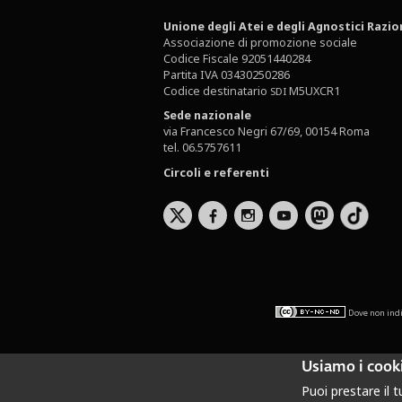
Unione degli Atei e degli Agnostici Razio
Associazione di promozione sociale
Codice Fiscale 92051440284
Partita IVA 03430250286
Codice destinatario
M5UXCR1
SDI
Sede nazionale
via Francesco Negri 67/69, 00154 Roma
tel. 06.5757611
Circoli e referenti
b
x
r
Dove non indi
Usiamo i cooki
Puoi prestare il 