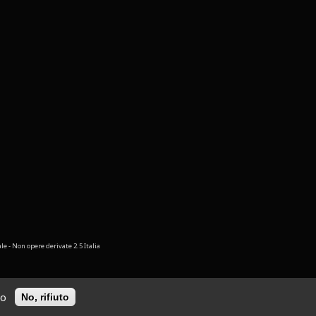
 - Non opere derivate 2.5 Italia
to
No, rifiuto