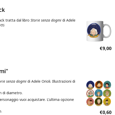
ck
ck tratta dal libro
Storie senza dogmi
di Adele
tti
€9,00
ck
gmi"
orie senza dogmi
di Adele Orioli. Illustrazioni di
m di diametro.
personaggio vuoi acquistare. L’ultima opzione
o.
€0,60