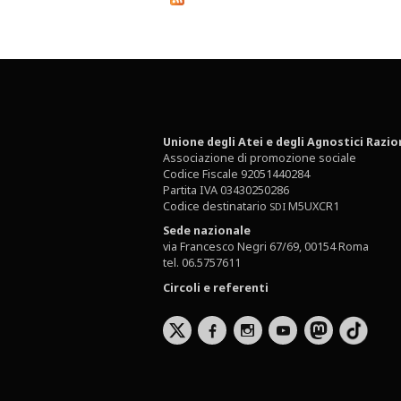
Unione degli Atei e degli Agnostici Razio
Associazione di promozione sociale
Codice Fiscale 92051440284
Partita IVA 03430250286
Codice destinatario
M5UXCR1
SDI
Sede nazionale
via Francesco Negri 67/69, 00154 Roma
tel. 06.5757611
Circoli e referenti
b
x
r