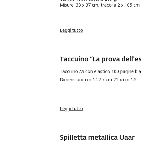
Misure: 33 x 37 cm, tracolla 2 x 105 cm
Leggi tutto
su Borsa "La prova dell'esis
Taccuino “La prova dell’es
Taccuino
con elastico 100 pagine bia
A5
Dimensioni: cm 14.7 x cm 21 x cm 1.5
Leggi tutto
su Taccuino “La prova dell’es
Spilletta metallica Uaar