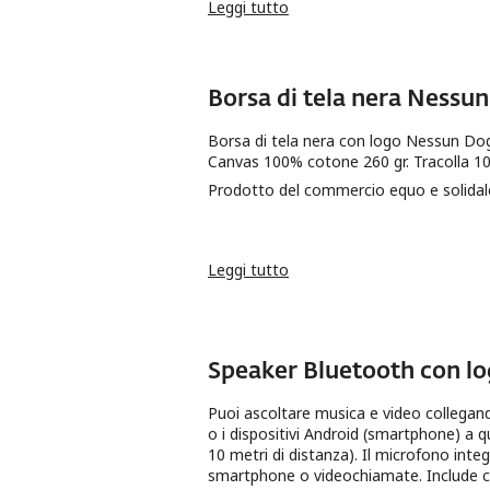
Leggi tutto
su Magneti "Storie senza d
Borsa di tela nera Ness
Borsa di tela nera con logo Nessun Dogm
Canvas 100% cotone 260 gr. Tracolla 1
Prodotto del commercio equo e solidal
Leggi tutto
su Borsa di tela nera Nes
Speaker Bluetooth con l
Puoi ascoltare musica e video collegand
o i dispositivi Android (smartphone) a q
10 metri di distanza). Il microfono int
smartphone o videochiamate. Include c