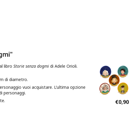
gmi"
gmi"
l libro
Storie senza dogmi
di Adele Orioli.
m di diametro.
personaggio vuoi acquistare. L’ultima opzione
di personaggi.
te.
€0,90