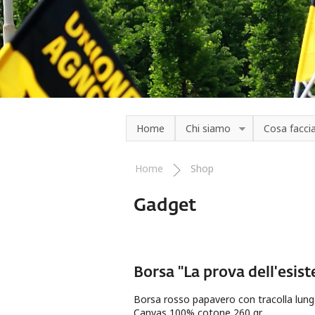
Salta al contenuto principale
Home
Chi siamo
Cosa facc
Home
Shop
Tu sei qui
Gadget
Borsa "La prova dell'esist
Borsa rosso papavero con tracolla lung
Canvas 100% cotone 260 gr