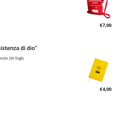
tenza di dio" rossa
€7,00
istenza di dio”
nche (50 fogli)
istenza di dio”
€4,00