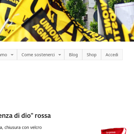
iamo
Come sostenerci
Blog
Shop
Accedi
enza di dio" rossa
a, chiusura con velcro