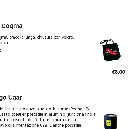
ogmi"
un Dogma
a, tracolla lunga, chiusura con velcro.
05 cm
e.
sun Dogma
€8,00
ogo Uaar
o il tuo dispositivo bluetooth, come iPhone, iPad
uesto speaker portatile in alluminio (funziona fino a
egrato consente di effettuare chiamate da
avo di alimentazione
. È anche possibile
USB