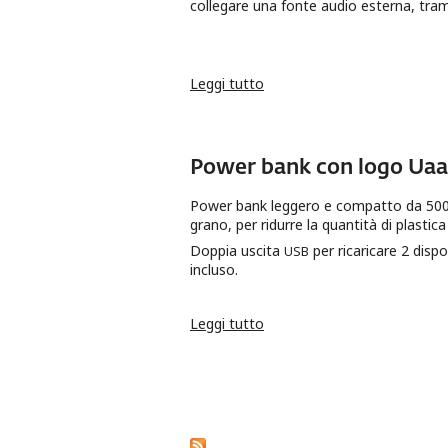
collegare una fonte audio esterna, tram
Leggi tutto
su Speaker Bluetooth con l
Power bank con logo Uaa
Power bank leggero e compatto da 5000 
grano, per ridurre la quantità di plastic
Doppia uscita
per ricaricare 2 disp
USB
incluso.
Leggi tutto
su Power bank con logo Uaa
Pagine