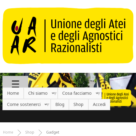
Salta al contenuto principale
Home
Chi siamo
Cosa facciamo
Come sostenerci
Blog
Shop
Accedi
Home
Shop
Gadget
Tu sei qui