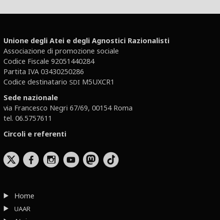
Unione degli Atei e degli Agnostici Razionalisti
Associazione di promozione sociale
Codice Fiscale 92051440284
Partita IVA 03430250286
Codice destinatario
M5UXCR1
SDI
Sede nazionale
via Francesco Negri 67/69, 00154 Roma
tel. 06.5757611
Circoli e referenti
b
x
r
Home
UAAR