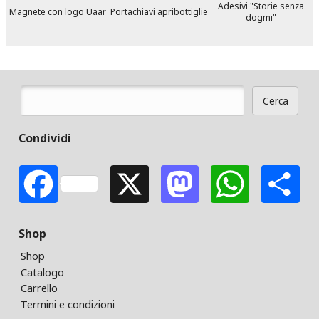
Adesivi "Storie senza
Magnete con logo Uaar
Portachiavi apribottiglie
dogmi"
Cerca
Form di ricerca
Condividi
Facebook
X
Mastodon
Whats
S
Shop
Shop
Catalogo
Carrello
Termini e condizioni