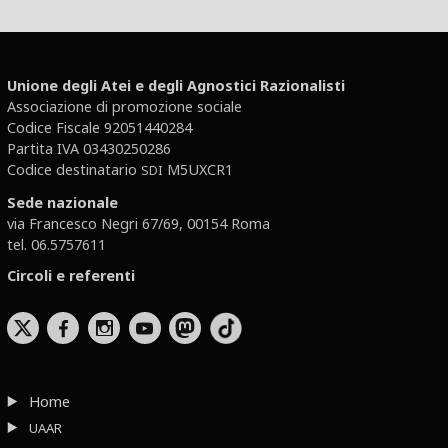
Unione degli Atei e degli Agnostici Razionalisti
Associazione di promozione sociale
Codice Fiscale 92051440284
Partita IVA 03430250286
Codice destinatario
M5UXCR1
SDI
Sede nazionale
via Francesco Negri 67/69, 00154 Roma
tel. 06.5757611
Circoli e referenti
b
x
r
Home
UAAR