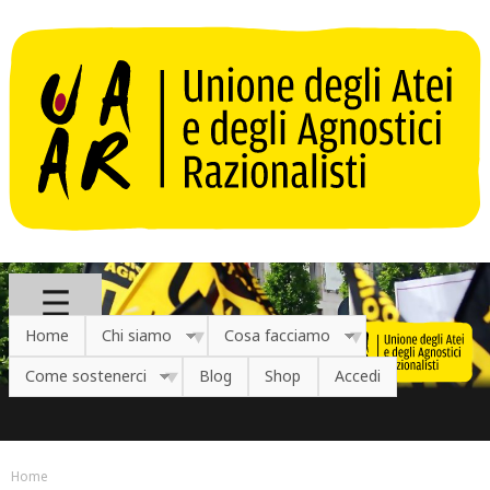
Salta al contenuto principale
Home
Chi siamo
Cosa facciamo
Come sostenerci
Blog
Shop
Accedi
Home
Tu sei qui