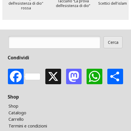
Taccuino “La prova
dell'esistenza di dio"
Scettici dell'islam
dell’esistenza di dio”
rossa
Cerca
Form di ricerca
Condividi
Facebook
X
Mastodon
Whats
S
Shop
Shop
Catalogo
Carrello
Termini e condizioni