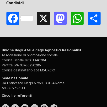
Condividi
Facebook
X
Mastodon
Whats
S
Unione degli Atei e degli Agnostici Razionalisti
Associazione di promozione sociale
Codice Fiscale 92051440284
Partita IVA 03430250286
Codice destinatario
M5UXCR1
SDI
Sede nazionale
via Francesco Negri 67/69, 00154 Roma
tel. 06.5757611
Circoli e referenti