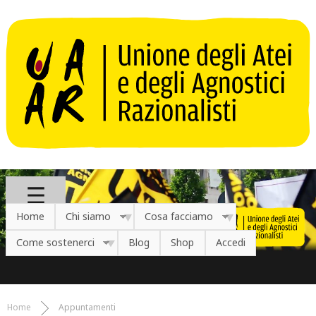
Salta al contenuto principale
Home
Chi siamo
Cosa facciamo
Come sostenerci
Blog
Shop
Accedi
Home
Appuntamenti
Tu sei qui