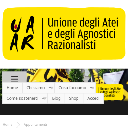
Salta al contenuto principale
Home
Chi siamo
Cosa facciamo
Come sostenerci
Blog
Shop
Accedi
Home
Appuntamenti
Tu sei qui