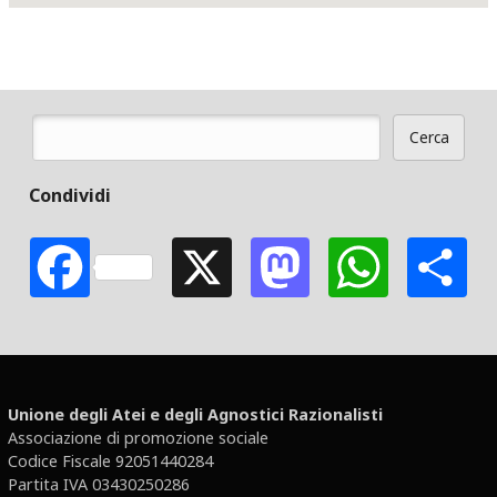
Cerca
Form di ricerca
Condividi
Facebook
X
Mastodon
Whats
S
Unione degli Atei e degli Agnostici Razionalisti
Associazione di promozione sociale
Codice Fiscale 92051440284
Partita IVA 03430250286