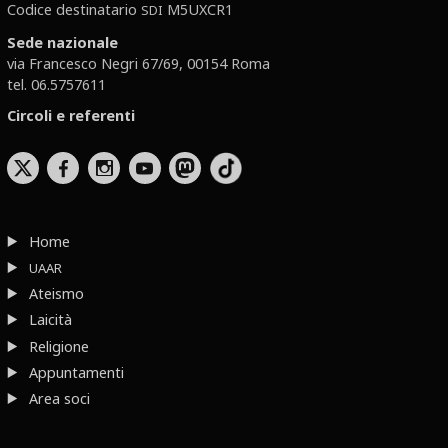
Codice destinatario
M5UXCR1
SDI
Sede nazionale
via Francesco Negri 67/69, 00154 Roma
tel. 06.5757611
Circoli e referenti
b
x
r
Home
UAAR
Ateismo
Laicità
Religione
Appuntamenti
Area soci