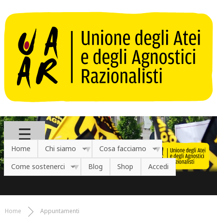
Salta al contenuto principale
Home
Chi siamo
Cosa facciamo
Come sostenerci
Blog
Shop
Accedi
Home
Appuntamenti
Tu sei qui