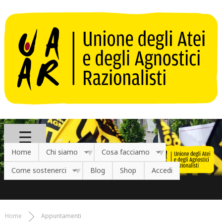
Salta al contenuto principale
Home
Chi siamo
Cosa facciamo
Come sostenerci
Blog
Shop
Accedi
Home
Appuntamenti
Tu sei qui