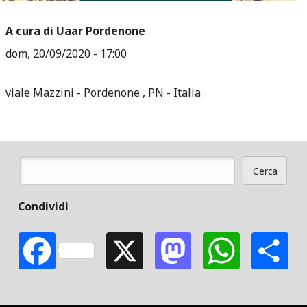
A cura di
Uaar Pordenone
dom, 20/09/2020 - 17:00
viale Mazzini
Pordenone
,
PN
Italia
Cerca
Form di ricerca
Condividi
Facebook
X
Mastodon
Whats
S