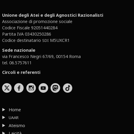
Unione degli Atei e degli Agnostici Razionalisti
Associazione di promozione sociale
Codice Fiscale 92051440284
Partita IVA 03430250286
Codice destinatario
M5UXCR1
SDI
Sede nazionale
via Francesco Negri 67/69, 00154 Roma
tel. 06.5757611
Circoli e referenti
b
x
r
Home
UAAR
Ateismo
Laicità