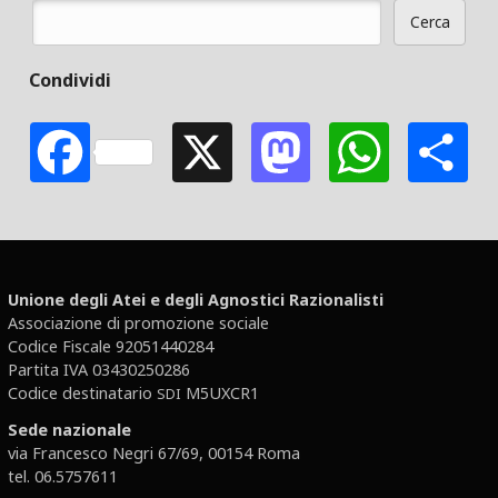
Cerca
Form di ricerca
Condividi
Facebook
X
Mastodon
Whats
S
Unione degli Atei e degli Agnostici Razionalisti
Associazione di promozione sociale
Codice Fiscale 92051440284
Partita IVA 03430250286
Codice destinatario
M5UXCR1
SDI
Sede nazionale
via Francesco Negri 67/69, 00154 Roma
tel. 06.5757611