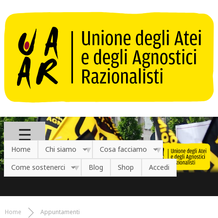
Salta al contenuto principale
Home
Chi siamo
Cosa facciamo
Come sostenerci
Blog
Shop
Accedi
Home
Appuntamenti
Tu sei qui