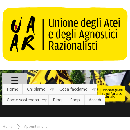
Salta al contenuto principale
Home
Chi siamo
Cosa facciamo
Come sostenerci
Blog
Shop
Accedi
Home
Appuntamenti
Tu sei qui