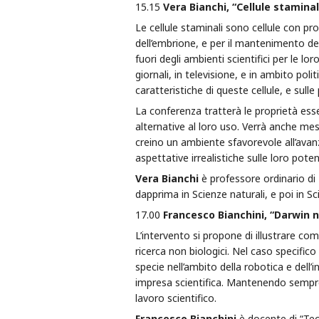
15.15
Vera Bianchi, “Cellule staminali
Le cellule staminali sono cellule con pro
dell’embrione, e per il mantenimento de
fuori degli ambienti scientifici per le l
giornali, in televisione, e in ambito po
caratteristiche di queste cellule, e sul
La conferenza tratterà le proprietà essen
alternative al loro uso. Verrà anche mess
creino un ambiente sfavorevole all’av
aspettative irrealistiche sulle loro poten
Vera Bianchi
è professore ordinario di 
dapprima in Scienze naturali, e poi in Sc
17.00
Francesco Bianchini, “Darwin no
L’intervento si propone di illustrare com
ricerca non biologici. Nel caso specifico
specie nell’ambito della robotica e dell’i
impresa scientifica. Mantenendo sempre
lavoro scientifico.
Francesco Bianchini
è docente di “Teori