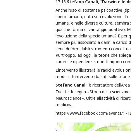
17.15
Stefano Canali, “Darwin e le d
Anche l’uso di sostanze psicoattive (tipi
specie umana, dalla sua evoluzione. L’u
umana, e nelle diverse culture, sembr
qualche forma di vantaggio adattivo. Ma 
l’evoluzione della specie umana? E per 
sempre più associato a danni a carico de
serie di formidabili strumenti concettua
Purtroppo, ad oggi, le teorie che spiegan
curare le dipendenze, non tengono conto
L’intervento illustrerà le radici evoluzi
modelli di intervento basati sulle teorie
Stefano Canali
è ricercatore dell’Area
Trieste. Insegna «Storia della scienza»
Neuroscience». Oltre all’attività di ric
medicina.
https://www.facebook.com/events/17