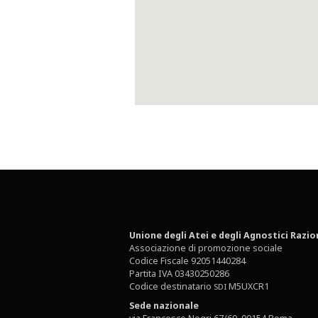
Unione degli Atei e degli Agnostici Razio
Associazione di promozione sociale
Codice Fiscale 92051440284
Partita IVA 03430250286
Codice destinatario
M5UXCR1
SDI
Sede nazionale