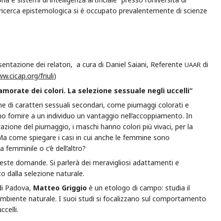
i ricerca epistemologica si è occupato prevalentemente di scienze
entazione dei relatori, a cura di Daniel Saiani, Referente
di
UAAR
w.cicap.org/friuli
)
orate dei colori. La selezione sessuale negli uccelli“
ne di caratteri sessuali secondari, come piumaggi colorati e
o fornire a un individuo un vantaggio nell’accoppiamento. In
razione del piumaggio, i maschi hanno colori più vivaci, per la
Ma come spiegare i casi in cui anche le femmine sono
 femminile o c’è dell’altro?
ueste domande. Si parlerà dei meravigliosi adattamenti e
o dalla selezione naturale.
 di Padova,
Matteo Griggio
è un etologo di campo: studia il
mbiente naturale. I suoi studi si focalizzano sul comportamento
ccelli.