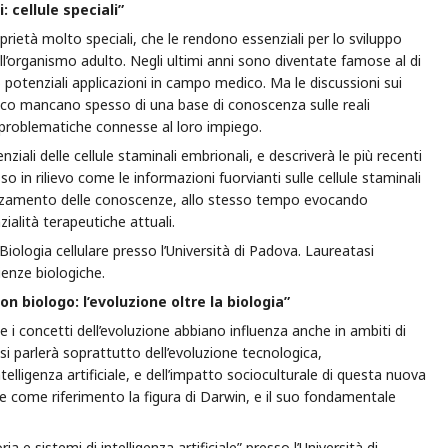
: cellule speciali”
prietà molto speciali, che le rendono essenziali per lo sviluppo
ll’organismo adulto. Negli ultimi anni sono diventate famose al di
oro potenziali applicazioni in campo medico. Ma le discussioni sui
litico mancano spesso di una base di conoscenza sulle reali
le problematiche connesse al loro impiego.
ziali delle cellule staminali embrionali, e descriverà le più recenti
o in rilievo come le informazioni fuorvianti sulle cellule staminali
anzamento delle conoscenze, allo stesso tempo evocando
zialità terapeutiche attuali.
Biologia cellulare presso l’Università di Padova. Laureatasi
ienze biologiche.
n biologo: l’evoluzione oltre la biologia”
e i concetti dell’evoluzione abbiano influenza anche in ambiti di
 si parlerà soprattutto dell’evoluzione tecnologica,
ntelligenza artificiale, e dell’impatto socioculturale di questa nuova
 come riferimento la figura di Darwin, e il suo fondamentale
a e sistemi di intelligenza artificiale” presso l’Università di