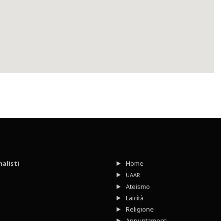
nalisti
Home
UAAR
Ateismo
Laicità
Religione
Appuntamenti