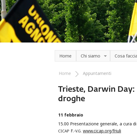
Salta al contenuto principale
Home
Chi siamo
Cosa facc
Home
Appuntamenti
Tu sei qui
Trieste, Darwin Day: 
droghe
11 febbraio
15.00 Presentazione generale, a cura di
F.-
www.cicap.org/friuli
CICAP
V.G.