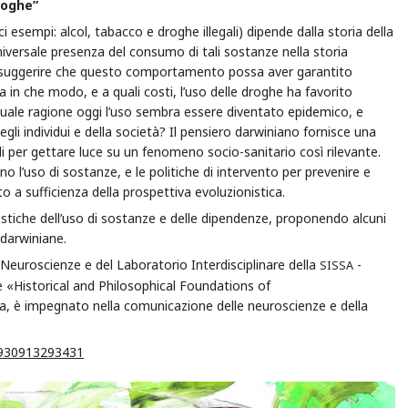
roghe”
ci esempi: alcol, tabacco e droghe illegali) dipende dalla storia della
niversale presenza del consumo di tali sostanze nella storia
a suggerire che questo comportamento possa aver garantito
in che modo, e a quali costi, l’uso delle droghe ha favorito
quale ragione oggi l’uso sembra essere diventato epidemico, e
gli individui e della società? Il pensiero darwiniano fornisce una
li per gettare luce su un fenomeno socio-sanitario così rilevante.
o l’uso di sostanze, e le politiche di intervento per prevenire e
 a sufficienza della prospettiva evoluzionistica.
onistiche dell’uso di sostanze e delle dipendenze, proponendo alcuni
 darwiniane.
 Neuroscienze e del Laboratorio Interdisciplinare della
-
SISSA
 e «Historical and Philosophical Foundations of
erca, è impegnato nella comunicazione delle neuroscienze e della
1930913293431