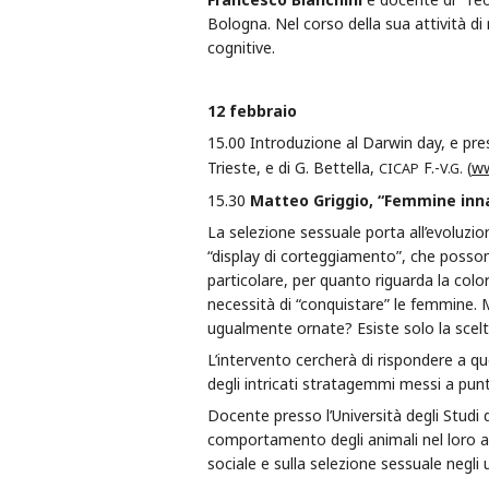
Bologna. Nel corso della sua attività d
cognitive.
12 febbraio
15.00 Introduzione al Darwin day, e pres
Trieste, e di G. Bettella,
F.-
(
ww
CICAP
V.G.
15.30
Matteo Griggio, “Femmine innam
La selezione sessuale porta all’evoluzio
“display di corteggiamento”, che posson
particolare, per quanto riguarda la colo
necessità di “conquistare” le femmine. 
ugualmente ornate? Esiste solo la scelta
L’intervento cercherà di rispondere a q
degli intricati stratagemmi messi a punt
Docente presso l’Università degli Studi
comportamento degli animali nel loro a
sociale e sulla selezione sessuale negli u