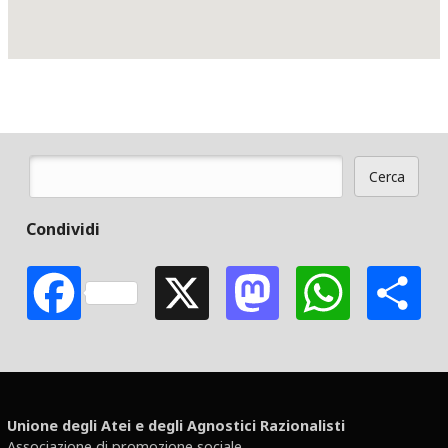
Cerca
Form di ricerca
Condividi
Facebook
X
Mastodon
Whats
S
Unione degli Atei e degli Agnostici Razionalisti
Associazione di promozione sociale