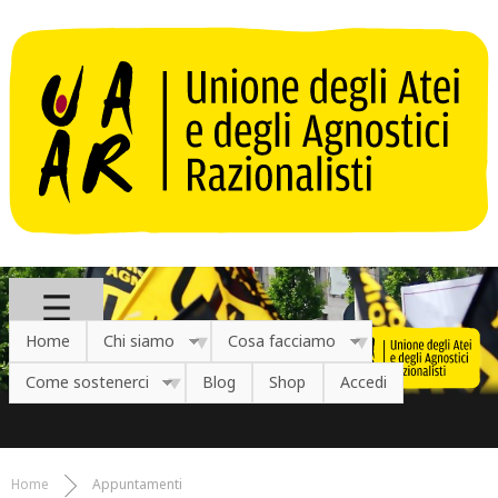
Salta al contenuto principale
Home
Chi siamo
Cosa facciamo
Come sostenerci
Blog
Shop
Accedi
Home
Appuntamenti
Tu sei qui