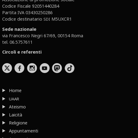
Codice Fiscale 92051440284
Partita IVA 03430250286
Codice destinatario
M5UXCR1
SDI
Sede nazionale
via Francesco Negri 67/69, 00154 Roma
tel. 06.5757611
Circoli e referenti
b
x
r
Home
UAAR
Ateismo
Laicità
Religione
Appuntamenti