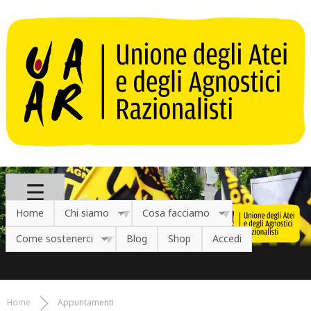
Salta al contenuto principale
Home
Chi siamo
Cosa facciamo
Come sostenerci
Blog
Shop
Accedi
Home
Appuntamenti
Tu sei qui