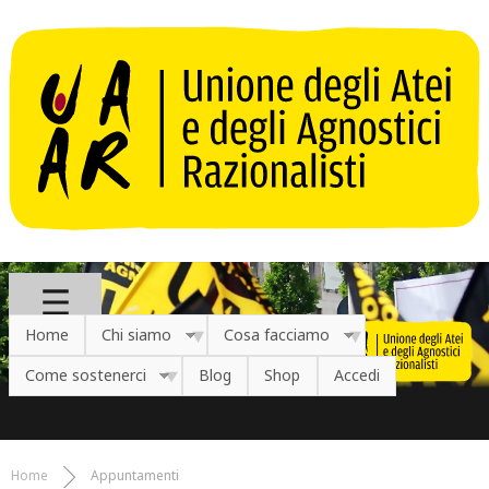
Salta al contenuto principale
Home
Chi siamo
Cosa facciamo
Come sostenerci
Blog
Shop
Accedi
Home
Appuntamenti
Tu sei qui