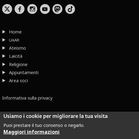
b
x
r
Home
UAAR
Ateismo
Laicità
Religione
Appuntamenti
Area soci
Informativa sulla privacy
Usiamo i cookie per migliorare la tua visita
Puoi prestare il tuo consenso o negarlo.
Maggiori informazioni
Dove non indicato altrimenti quest’opera è distribuita con Licenza