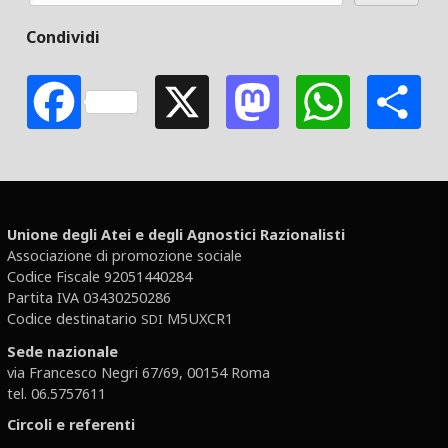
Condividi
Facebook
X
Mastodon
Whats
S
Unione degli Atei e degli Agnostici Razionalisti
Associazione di promozione sociale
Codice Fiscale 92051440284
Partita IVA 03430250286
Codice destinatario
M5UXCR1
SDI
Sede nazionale
via Francesco Negri 67/69, 00154 Roma
tel. 06.5757611
Circoli e referenti