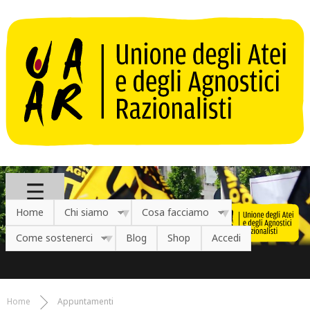
Salta al contenuto principale
Home
Chi siamo
Cosa facciamo
Come sostenerci
Blog
Shop
Accedi
Home
Appuntamenti
Tu sei qui