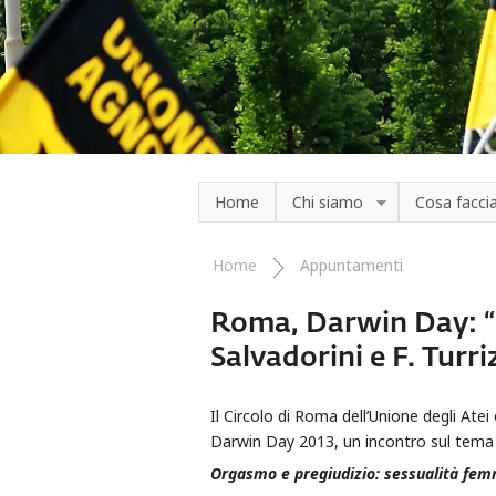
Salta al contenuto principale
Home
Chi siamo
Cosa facc
Home
Appuntamenti
Tu sei qui
Roma, Darwin Day: “
Salvadorini e F. Turr
Il Circolo di Roma dell’Unione degli Atei 
Darwin Day 2013, un incontro sul tema
Orgasmo e pregiudizio: sessualità femmi