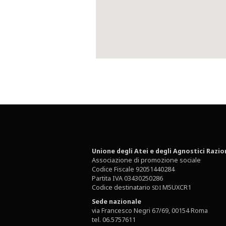
Unione degli Atei e degli Agnostici Razio
Associazione di promozione sociale
Codice Fiscale 92051440284
Partita IVA 03430250286
Codice destinatario
M5UXCR1
SDI
Sede nazionale
via Francesco Negri 67/69, 00154 Roma
tel. 06.5757611