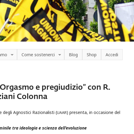
iamo
Come sostenerci
Blog
Shop
Accedi
Orgasmo e pregiudizio” con R.
iziani Colonna
e degli Agnostici Razionalisti (
) presenta, in occasione del
UAAR
nile tra ideologia e scienza dell’evoluzione