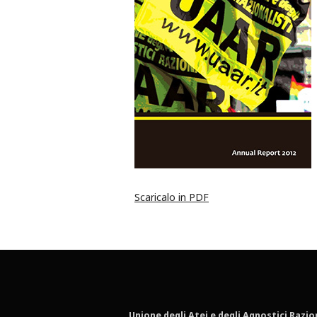
Scaricalo in PDF
Unione degli Atei e degli Agnostici Razio