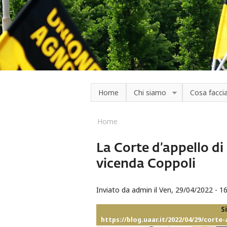
Salta al contenuto principale
Home
Chi siamo
Cosa facc
Home
Tu sei qui
La Corte d’appello di
vicenda Coppoli
Inviato da
admin
il Ven, 29/04/2022 - 1
S
https://blog.uaar.it/2022/04/29/corte