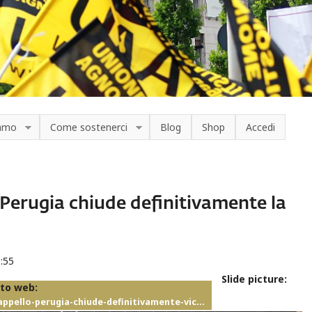
iamo
Come sostenerci
Blog
Shop
Accedi
 Perugia chiude definitivamente la
6:55
Slide picture:
ito web:
-appello-perugia-chiude-definitivamente-vic…