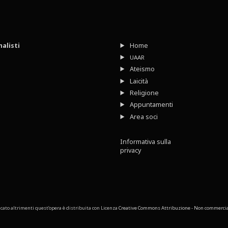
nalisti
Home
UAAR
Ateismo
Laicità
Religione
Appuntamenti
Area soci
Informativa sulla
privacy
cato altrimenti quest’opera è distribuita con Licenza
Creative Commons Attribuzione - Non commerciale