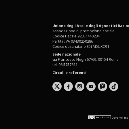
Unione degli Atei e degli Agnostici Razio
Associazione di promozione sociale
Codice Fiscale 92051440284
Partita IVA 03430250286
Codice destinatario
M5UXCR1
SDI
Sede nazionale
via Francesco Negri 67/69, 00154 Roma
tel. 06.5757611
Circoli e referenti
b
x
r
Dove non indi