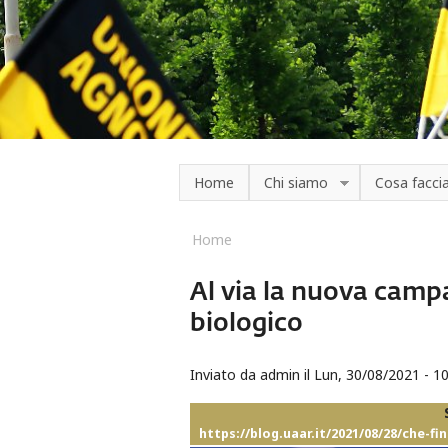
Salta al contenuto principale
Home
Chi siamo
Cosa facc
Home
Tu sei qui
Al via la nuova cam
biologico
Inviato da
admin
il Lun, 30/08/2021 - 1
https://blog.uaar.it/2021/08/28/che