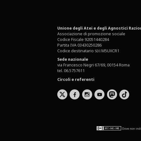
Unione degli Atei e degli Agnostici Razio
Associazione di promozione sociale
Codice Fiscale 92051440284
Partita IVA 03430250286
Codice destinatario
M5UXCR1
SDI
Sede nazionale
via Francesco Negri 67/69, 00154 Roma
tel. 06.5757611
Circoli e referenti
b
x
r
Dove non indi