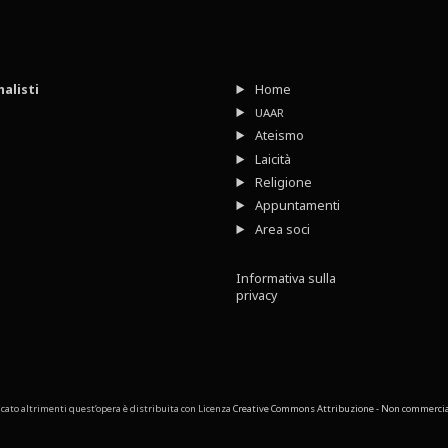
nalisti
Home
UAAR
Ateismo
Laicità
Religione
Appuntamenti
Area soci
Informativa sulla
privacy
cato altrimenti quest’opera è distribuita con Licenza
Creative Commons Attribuzione - Non commerciale