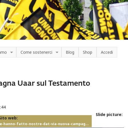
iamo
Come sostenerci
Blog
Shop
Accedi
pagna Uaar sul Testamento
0:44
Slide picture:
Sito web:
-fine-hanno-fatto-nostre-dat-via-nuova-campag…