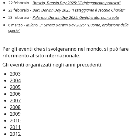
22 febbraio
-
Brescia, Darwin Day 2025: "Il ripiegamento proteico"
23 febbraio
-
Bari, Darwin Day 2025 "Festeggiamo il vecchio Charles"
23 febbraio
-
Palermo, Darwin Day 2025: Gen(d)erato, non creato
6 marzo
-
Milano, 3° Serata Darwin Day 2025: "L'uomo, evoluzione della
specie"
Per gli eventi che si svolgeranno nel mondo, si può fare
riferimento
al sito internazionale
.
Gli eventi organizzati negli anni precedenti:
2003
2004
2005
2006
2007
2008
2009
2010
2011
2012