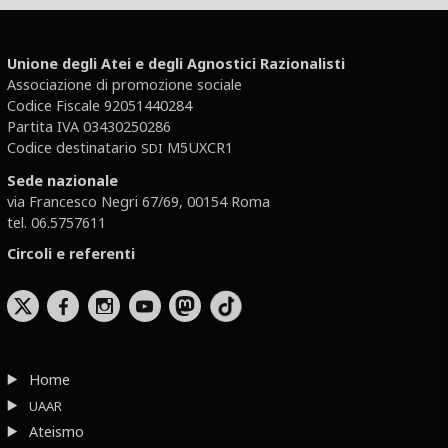
Unione degli Atei e degli Agnostici Razionalisti
Associazione di promozione sociale
Codice Fiscale 92051440284
Partita IVA 03430250286
Codice destinatario
M5UXCR1
SDI
Sede nazionale
via Francesco Negri 67/69, 00154 Roma
tel. 06.5757611
Circoli e referenti
b
x
r
Home
UAAR
Ateismo