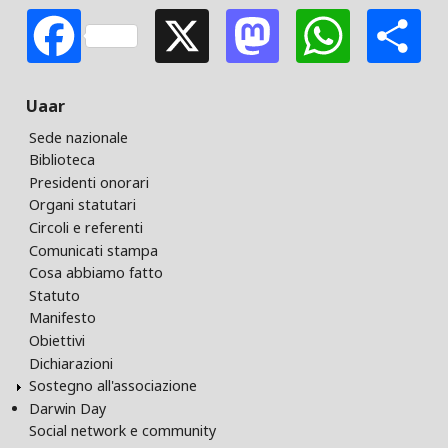
Facebook
X
Mastodon
Whats
S
Uaar
Sede nazionale
Biblioteca
Presidenti onorari
Organi statutari
Circoli e referenti
Comunicati stampa
Cosa abbiamo fatto
Statuto
Manifesto
Obiettivi
Dichiarazioni
Sostegno all'associazione
Darwin Day
Social network e community