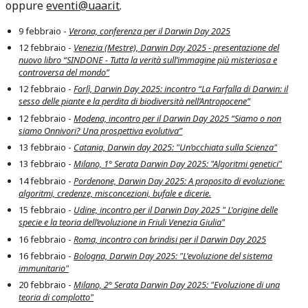
oppure
eventi@uaar.it
.
9 febbraio
-
Verona, conferenza per il Darwin Day 2025
12 febbraio
-
Venezia (Mestre), Darwin Day 2025 - presentazione del
nuovo libro “SINDONE - Tutta la verità sull’immagine più misteriosa e
controversa del mondo”
12 febbraio
-
Forlì, Darwin Day 2025: incontro “La Farfalla di Darwin: il
sesso delle piante e la perdita di biodiversità nell’Antropocene”
12 febbraio
-
Modena, incontro per il Darwin Day 2025 “Siamo o non
siamo Onnivori? Una prospettiva evolutiva”
13 febbraio
-
Catania, Darwin day 2025: "Un’occhiata sulla Scienza"
13 febbraio
-
Milano, 1° Serata Darwin Day 2025: "Algoritmi genetici"
14 febbraio
-
Pordenone, Darwin Day 2025: A proposito di evoluzione:
algoritmi, credenze, misconcezioni, bufale e dicerie.
15 febbraio
-
Udine, incontro per il Darwin Day 2025 " L'origine delle
specie e la teoria dell’evoluzione in Friuli Venezia Giulia"
16 febbraio
-
Roma, incontro con brindisi per il Darwin Day 2025
16 febbraio
-
Bologna, Darwin Day 2025: "L'evoluzione del sistema
immunitario"
20 febbraio
-
Milano, 2° Serata Darwin Day 2025: "Evoluzione di una
teoria di complotto"