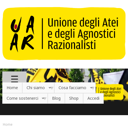
Salta al contenuto principale
Home
Chi siamo
Cosa facciamo
Come sostenerci
Blog
Shop
Accedi
Home
Tu sei qui