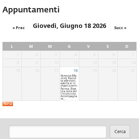
Appuntamenti
Giovedì, Giugno 18 2026
« Prec
Succ »
L
M
M
G
V
S
D
1
2
3
4
5
6
7
8
9
10
11
12
13
14
15
16
17
18
19
20
21
Venezia (Me
stre), Raccol
ta adesioni,
aperta ai si
mpatizzanti
Parma, Bioe
tica laica del
l'inizio vita:
Accompagna
re,...
Cerca
Form di ricerca