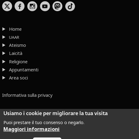
b
x
r
Home
UAAR
Ateismo
Laicità
Religione
Appuntamenti
Area soci
Informativa sulla privacy
Usiamo i cookie per migliorare la tua visita
Puoi prestare il tuo consenso o negarlo.
Maggiori informazioni
Dove non indicato altrimenti quest’opera è distribuita con Licenza
Creative Commons Attribuzione - Non commerciale - Non opere derivate 2.5 Italia