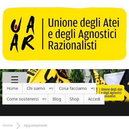
Salta al contenuto principale
Home
Chi siamo
Cosa facciamo
Come sostenerci
Blog
Shop
Accedi
Home
Appuntamenti
Tu sei qui