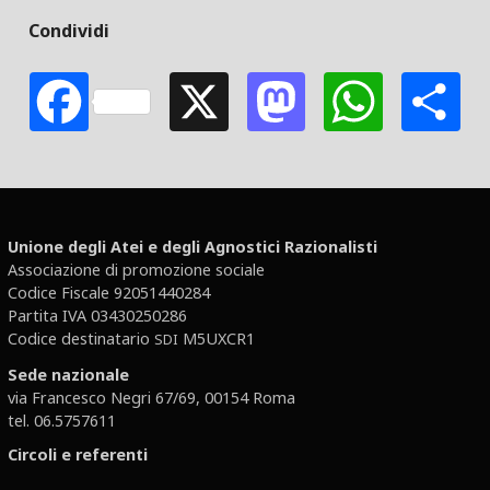
Condividi
Facebook
X
Mastodon
Whats
S
Unione degli Atei e degli Agnostici Razionalisti
Associazione di promozione sociale
Codice Fiscale 92051440284
Partita IVA 03430250286
Codice destinatario
M5UXCR1
SDI
Sede nazionale
via Francesco Negri 67/69, 00154 Roma
tel. 06.5757611
Circoli e referenti