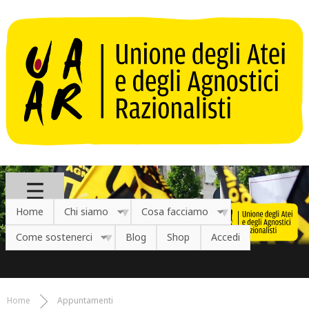
Salta al contenuto principale
Home
Chi siamo
Cosa facciamo
Come sostenerci
Blog
Shop
Accedi
Home
Appuntamenti
Tu sei qui