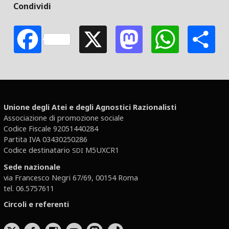
Condividi
Facebook
X
Mastodon
Whats
S
Unione degli Atei e degli Agnostici Razionalisti
Associazione di promozione sociale
Codice Fiscale 92051440284
Partita IVA 03430250286
Codice destinatario
M5UXCR1
SDI
Sede nazionale
via Francesco Negri 67/69, 00154 Roma
tel. 06.5757611
Circoli e referenti