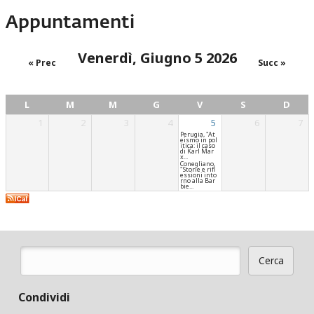
Appuntamenti
Venerdì, Giugno 5 2026
« Prec
Succ »
L
M
M
G
V
S
D
1
2
3
4
5
6
7
Perugia, "At
eismo in pol
itica: il caso
di Karl Mar
x...
Conegliano,
"Storie e rifl
essioni into
rno alla Bar
bie...
Cerca
Form di ricerca
Condividi