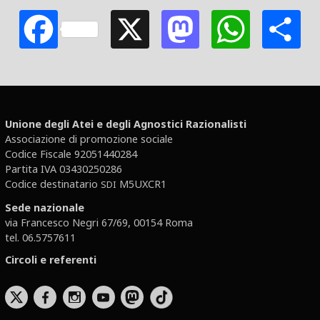
Facebook
X
Mastodon
Whats
S
Unione degli Atei e degli Agnostici Razionalisti
Associazione di promozione sociale
Codice Fiscale 92051440284
Partita IVA 03430250286
Codice destinatario
M5UXCR1
SDI
Sede nazionale
via Francesco Negri 67/69, 00154 Roma
tel. 06.5757611
Circoli e referenti
b
x
r