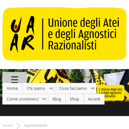
Salta al contenuto principale
Home
Chi siamo
Cosa facciamo
Come sostenerci
Blog
Shop
Accedi
Home
Appuntamenti
Tu sei qui