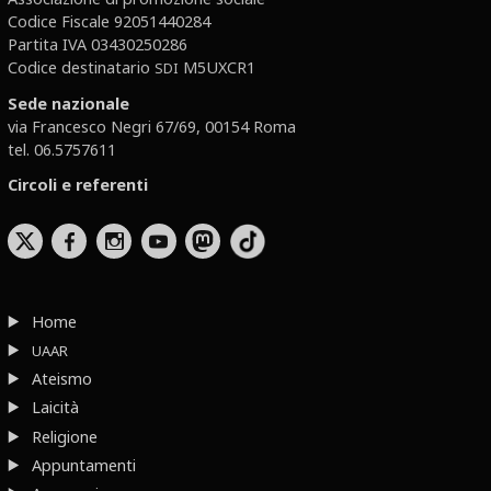
Codice Fiscale 92051440284
Partita IVA 03430250286
Codice destinatario
M5UXCR1
SDI
Sede nazionale
via Francesco Negri 67/69, 00154 Roma
tel. 06.5757611
Circoli e referenti
b
x
r
Home
UAAR
Ateismo
Laicità
Religione
Appuntamenti