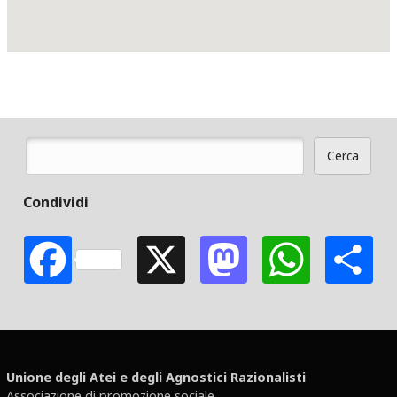
Cerca
Form di ricerca
Condividi
Facebook
X
Mastodon
Whats
S
Unione degli Atei e degli Agnostici Razionalisti
Associazione di promozione sociale