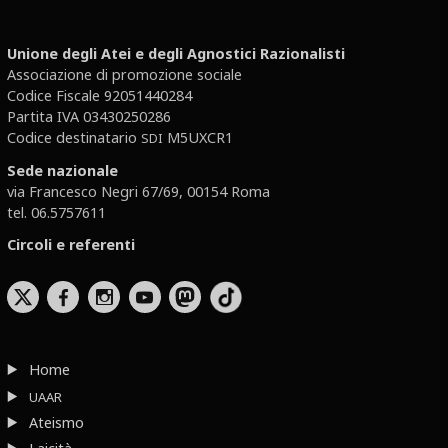
Unione degli Atei e degli Agnostici Razionalisti
Associazione di promozione sociale
Codice Fiscale 92051440284
Partita IVA 03430250286
Codice destinatario
M5UXCR1
SDI
Sede nazionale
via Francesco Negri 67/69, 00154 Roma
tel. 06.5757611
Circoli e referenti
b
x
r
Home
UAAR
Ateismo