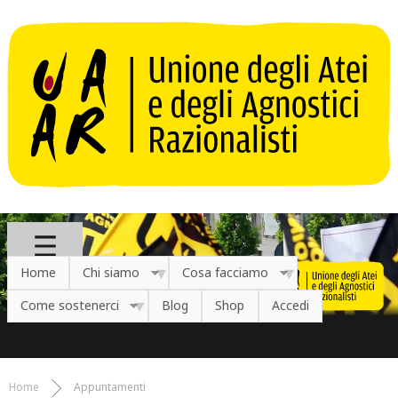
Salta al contenuto principale
Home
Chi siamo
Cosa facciamo
Come sostenerci
Blog
Shop
Accedi
Home
Appuntamenti
Tu sei qui